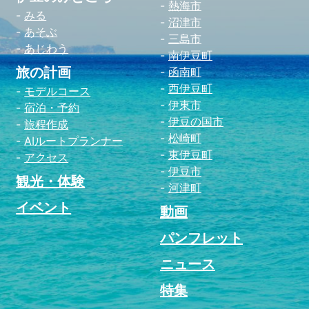
熱海市
みる
沼津市
あそぶ
三島市
あじわう
南伊豆町
旅の計画
函南町
西伊豆町
モデルコース
伊東市
宿泊・予約
伊豆の国市
旅程作成
松崎町
AIルートプランナー
東伊豆町
アクセス
伊豆市
観光・体験
河津町
イベント
動画
パンフレット
ニュース
特集