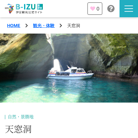
0
HOME
観光・体験
天窓洞
伊豆半島を知る
伊豆のみどころ
みる
観光・体験
あそぶ
イベント
あじわう
エリア
下田市
特集
自然・景勝地
熱海市
天窓洞
旅の計画