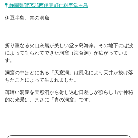
沼津市
静岡県賀茂郡西伊豆町仁科字堂ヶ島
モデルコース
日本語
伊豆半島、青の洞窟
三島市
宿泊・予約
南伊豆町
合同会社説明会
旅程作成
折り重なる火山灰層が美しい堂ヶ島海岸。その地下には波
函南町
によって削られてできた洞窟（海食洞）が広がっていま
AIルートプランナー
伊豆ワーケーション
す。
西伊豆町
アクセス
洞窟の中ほどにある「天窓洞」は風化により天井が抜け落
伊東市
ちたことによって生まれました。
薄暗い洞窟を天窓洞から射し込む日差しが照らし出す神秘
伊豆の国市
的な光景は、まさに「青の洞窟」です。
松崎町
東伊豆町
伊豆市