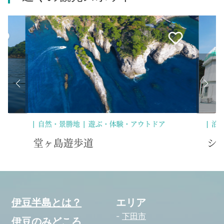
泊まる
自
シーサイド堂ヶ島
堂
伊豆半島とは？
エリア
下田市
伊豆のみどころ