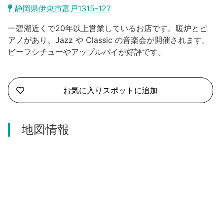
沼津市
静岡県伊東市富戸1315-127
モデルコース
日本語
一碧湖近くで20年以上営業しているお店です。暖炉とピ
三島市
宿泊・予約
アノがあり、Jazz や Classic の音楽会が開催されます。
ビーフシチューやアップルパイが好評です。
南伊豆町
合同会社説明会
旅程作成
函南町
AIルートプランナー
お気に入りスポットに追加
伊豆ワーケーション
西伊豆町
アクセス
伊東市
地図情報
伊豆の国市
松崎町
東伊豆町
伊豆市