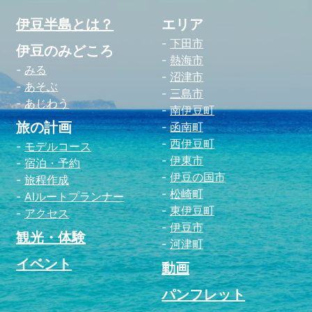
伊豆半島とは？
エリア
下田市
伊豆のみどころ
熱海市
みる
沼津市
あそぶ
三島市
あじわう
南伊豆町
旅の計画
函南町
西伊豆町
モデルコース
伊東市
宿泊・予約
伊豆の国市
旅程作成
松崎町
AIルートプランナー
東伊豆町
アクセス
伊豆市
観光・体験
河津町
イベント
動画
パンフレット