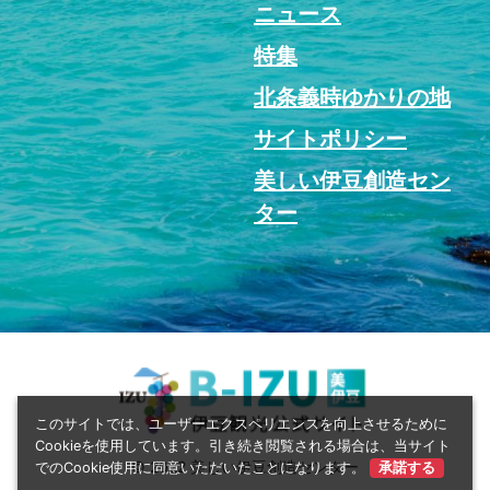
ニュース
特集
北条義時ゆかりの地
サイトポリシー
美しい伊豆創造セン
ター
このサイトでは、ユーザーエクスペリエンスを向上させるために
Cookieを使用しています。引き続き閲覧される場合は、当サイト
© 2022 美しい伊豆創造センター
でのCookie使用に同意いただいたことになります。
承諾する