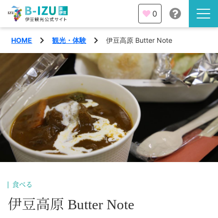
0
HOME
観光・体験
伊豆高原 Butter Note
伊豆半島を知る
伊豆のみどころ
みる
観光・体験
あそぶ
イベント
あじわう
エリア
下田市
特集
食べる
熱海市
伊豆高原 Butter Note
旅の計画