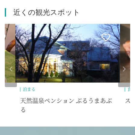
近くの観光スポット
食べる
歴
あぶ
ステーキハウス金井
池