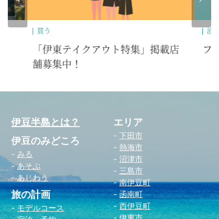
泊まる
温
載店
ファミリーインつた垣
和
伊豆半島とは？
エリア
下田市
伊豆のみどころ
熱海市
みる
沼津市
あそぶ
三島市
あじわう
南伊豆町
旅の計画
函南町
西伊豆町
モデルコース
伊東市