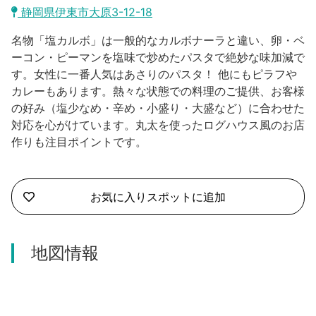
沼津市
静岡県伊東市大原3-12-18
モデルコース
日本語
名物「塩カルボ」は一般的なカルボナーラと違い、卵・ベ
三島市
宿泊・予約
ーコン・ピーマンを塩味で炒めたパスタで絶妙な味加減で
す。女性に一番人気はあさりのパスタ！ 他にもピラフや
南伊豆町
合同会社説明会
旅程作成
カレーもあります。熱々な状態での料理のご提供、お客様
の好み（塩少なめ・辛め・小盛り・大盛など）に合わせた
函南町
AIルートプランナー
対応を心がけています。丸太を使ったログハウス風のお店
伊豆ワーケーション
作りも注目ポイントです。
西伊豆町
アクセス
伊東市
お気に入りスポットに追加
伊豆の国市
松崎町
地図情報
東伊豆町
伊豆市