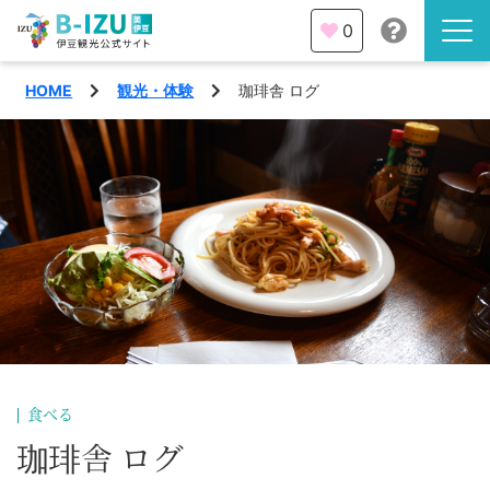
0
HOME
観光・体験
珈琲舎 ログ
伊豆半島を知る
伊豆のみどころ
みる
観光・体験
あそぶ
イベント
あじわう
エリア
下田市
特集
食べる
熱海市
珈琲舎 ログ
旅の計画