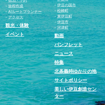
宿泊・予約
伊豆の国市
旅程作成
松崎町
AIルートプランナー
東伊豆町
アクセス
伊豆市
観光・体験
河津町
イベント
動画
パンフレット
ニュース
特集
北条義時ゆかりの地
サイトポリシー
美しい伊豆創造セン
ター