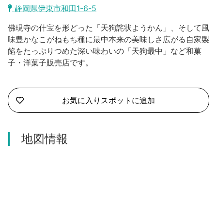
沼津市
静岡県伊東市和田1-6-5
モデルコース
日本語
佛現寺の什宝を形どった「天狗詫状ようかん」、そして風
三島市
宿泊・予約
味豊かなこがねもち種に最中本来の美味しさ広がる自家製
餡をたっぷりつめた深い味わいの「天狗最中」など和菓
南伊豆町
合同会社説明会
旅程作成
子・洋菓子販売店です。
函南町
AIルートプランナー
伊豆ワーケーション
西伊豆町
お気に入りスポットに追加
アクセス
伊東市
地図情報
伊豆の国市
松崎町
東伊豆町
伊豆市