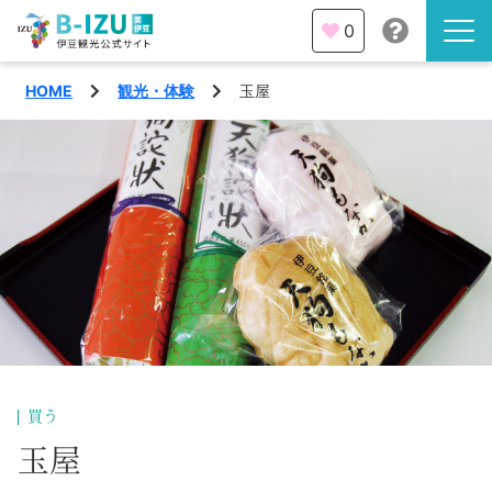
0
HOME
観光・体験
玉屋
伊豆半島を知る
伊豆のみどころ
みる
観光・体験
あそぶ
イベント
あじわう
エリア
下田市
特集
買う
熱海市
玉屋
旅の計画