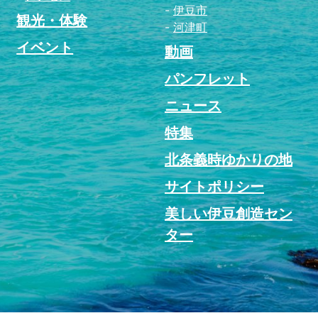
伊豆市
観光・体験
河津町
イベント
動画
パンフレット
ニュース
特集
北条義時ゆかりの地
サイトポリシー
美しい伊豆創造セン
ター