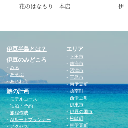
伊東東郷記念館
游
伊豆半島とは？
エリア
下田市
伊豆のみどころ
熱海市
みる
沼津市
あそぶ
三島市
あじわう
南伊豆町
旅の計画
函南町
西伊豆町
モデルコース
伊東市
宿泊・予約
伊豆の国市
旅程作成
松崎町
AIルートプランナー
東伊豆町
アクセス