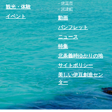
伊豆市
観光・体験
河津町
イベント
動画
パンフレット
ニュース
特集
北条義時ゆかりの地
サイトポリシー
美しい伊豆創造セン
ター