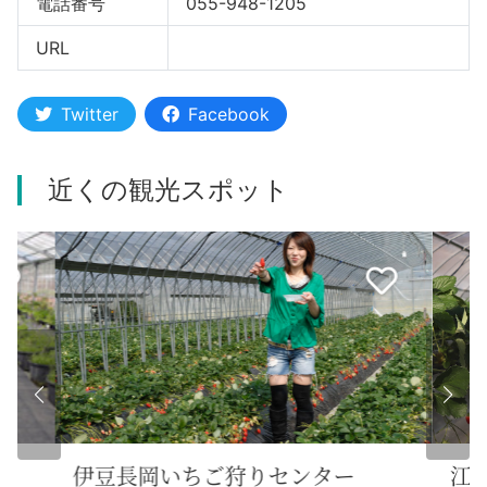
電話番号
055-948-1205
URL
Twitter
Facebook
近くの観光スポット
自
江間いちご狩りセンター