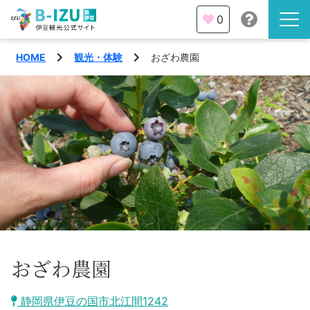
0
HOME
観光・体験
おざわ農園
伊豆半島を知る
伊豆のみどころ
みる
観光・体験
あそぶ
イベント
あじわう
エリア
下田市
特集
おざわ農園
熱海市
旅の計画
静岡県伊豆の国市北江間1242