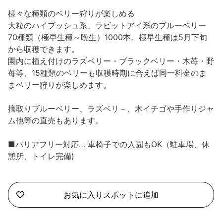
沼津市
様々な種類のベリー狩りが楽しめる
モデルコース
日本語
大粒のハイブッシュ系、ラビットアイ系のブルーベリー
三島市
70種類（極早生種～晩生）1000本。極早生種は5月下旬
宿泊・予約
から収穫できます。
南伊豆町
合同会社説明会
園内に植え付けのラズベリー・ブラックベリー・木苺・野
旅程作成
苺等、15種類のベリーも収穫時期に合えば同一料金のま
函南町
まベリー狩りが楽しめます。
AIルートプランナー
伊豆ワーケーション
西伊豆町
摘取りブルーベリー、ラズベリ－、木イチゴや手作りジャ
アクセス
ム他等の直売もあります。
伊東市
■バリアフリー対応… 車椅子での入園もOK（駐車場、休
伊豆の国市
憩所、トイレ完備)
松崎町
お気に入りスポットに追加
東伊豆町
伊豆市