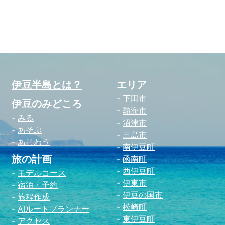
北
伊豆半島とは？
エリア
下田市
伊豆のみどころ
熱海市
みる
沼津市
あそぶ
三島市
あじわう
南伊豆町
旅の計画
函南町
西伊豆町
モデルコース
伊東市
宿泊・予約
伊豆の国市
旅程作成
松崎町
AIルートプランナー
東伊豆町
アクセス