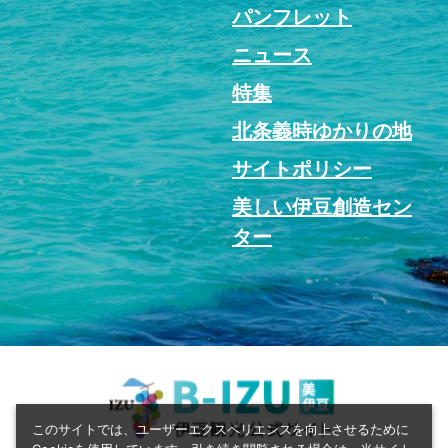
パンフレット
ニュース
特集
北条義時ゆかりの地
サイトポリシー
美しい伊豆創造セン
ター
このサイトでは、ユーザーエクスペリエンスを向上させるために