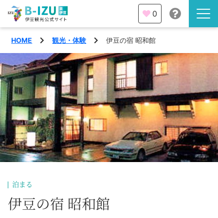
0
HOME
観光・体験
伊豆の宿 昭和館
伊豆半島を知る
伊豆のみどころ
みる
観光・体験
あそぶ
イベント
あじわう
エリア
下田市
特集
泊まる
熱海市
伊豆の宿 昭和館
旅の計画