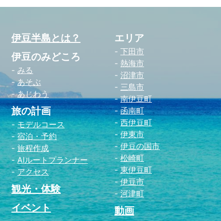
伊豆半島とは？
エリア
下田市
伊豆のみどころ
熱海市
みる
沼津市
あそぶ
三島市
あじわう
南伊豆町
旅の計画
函南町
西伊豆町
モデルコース
伊東市
宿泊・予約
伊豆の国市
旅程作成
松崎町
AIルートプランナー
東伊豆町
アクセス
伊豆市
観光・体験
河津町
イベント
動画