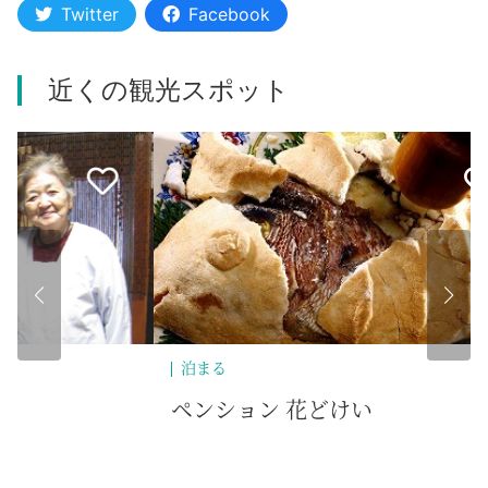
Twitter
Facebook
近くの観光スポット
泊まる
泊
ペンション 花どけい
ゆ