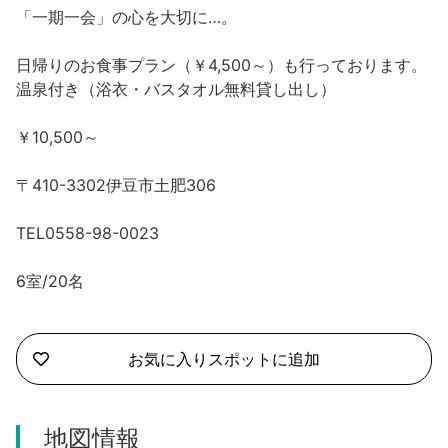
沼津市
「一期一会」の心を大切に…。
モデルコース
日本語
三島市
日帰りのお食事プラン（￥4,500～）も行っております。
宿泊・予約
温泉付き（浴衣・バスタオル無料貸し出し）
南伊豆町
合同会社説明会
旅程作成
￥10,500～
函南町
AIルートプランナー
伊豆ワーケーション
〒410-3302伊豆市土肥306
西伊豆町
アクセス
TEL0558-98-0023
伊東市
6室/20名
伊豆の国市
松崎町
お気に入りスポットに追加
東伊豆町
地図情報
伊豆市