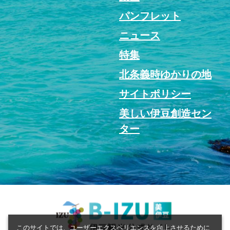
パンフレット
ニュース
特集
北条義時ゆかりの地
サイトポリシー
美しい伊豆創造セン
ター
このサイトでは、ユーザーエクスペリエンスを向上させるために