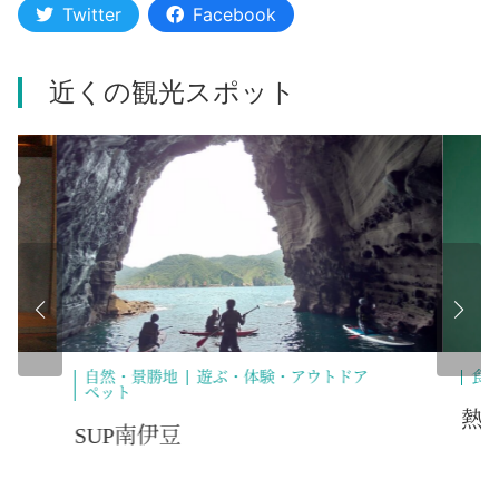
Twitter
Facebook
近くの観光スポット
食べる
買う
食
熱海さとり本店
い
ー