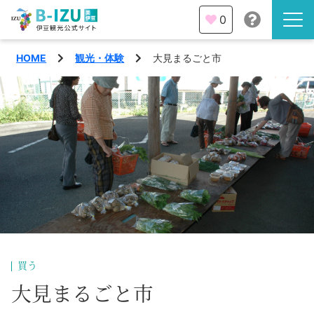
0
HOME
観光・体験
大見まるごと市
伊豆半島を知る
伊豆のみどころ
みる
観光・体験
あそぶ
イベント
あじわう
エリア
下田市
特集
買う
熱海市
大見まるごと市
旅の計画