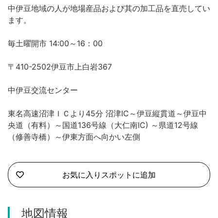
沼津市
中伊豆地域の人が地場産品および其の加工品を直売してい
モデルコース
ます。
日本語
三島市
宿泊・予約
毎土曜開市 14:00～16：00
南伊豆町
合同会社説明会
旅程作成
〒410-2502伊豆市上白岩367
函南町
AIルートプランナー
伊豆ワーケーション
中伊豆交流センター
西伊豆町
アクセス
東名高速沼津ＩＣより45分 沼津IC～伊豆縦貫道～伊豆中
伊東市
央道（有料）～国道136号線（大仁南IC) ～県道12号線
（修善寺橋）～伊東方面へ向かい左側
伊豆の国市
松崎町
お気に入りスポットに追加
東伊豆町
地図情報
伊豆市