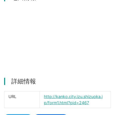
河津町
詳細情報
URL
http://kanko.city.izu.shizuoka.j
p/form1.html?pid=2467