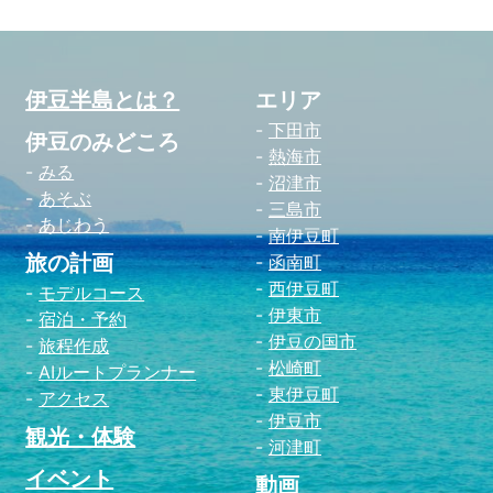
伊豆半島とは？
エリア
下田市
伊豆のみどころ
熱海市
みる
沼津市
あそぶ
三島市
あじわう
南伊豆町
旅の計画
函南町
西伊豆町
モデルコース
伊東市
宿泊・予約
伊豆の国市
旅程作成
松崎町
AIルートプランナー
東伊豆町
アクセス
伊豆市
観光・体験
河津町
イベント
動画