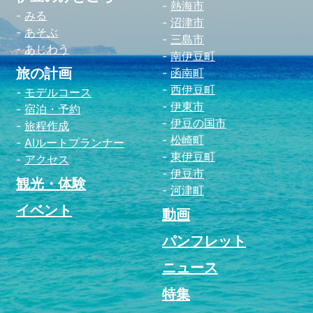
熱海市
みる
沼津市
あそぶ
三島市
あじわう
南伊豆町
旅の計画
函南町
西伊豆町
モデルコース
伊東市
宿泊・予約
伊豆の国市
旅程作成
松崎町
AIルートプランナー
東伊豆町
アクセス
伊豆市
観光・体験
河津町
イベント
動画
パンフレット
ニュース
特集