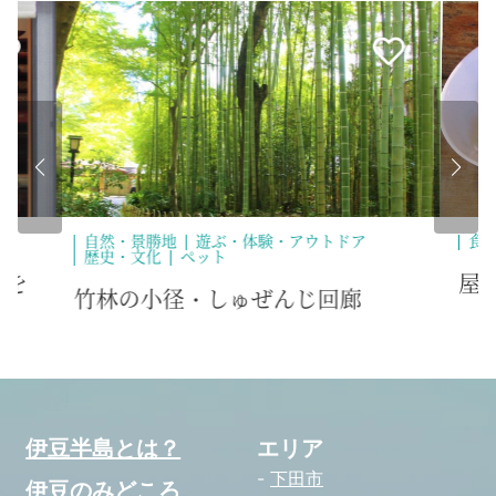
ア
食べる
屋台 十割そば さくだ
廊
伊豆半島とは？
エリア
下田市
伊豆のみどころ