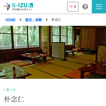
0
HOME
観光・体験
朴念仁
伊豆半島を知る
伊豆のみどころ
みる
観光・体験
あそぶ
イベント
あじわう
エリア
下田市
特集
食べる
熱海市
朴念仁
旅の計画