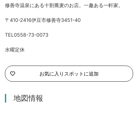
沼津市
修善寺温泉にある十割蕎麦のお店。一趣ある一軒家。
モデルコース
日本語
三島市
〒410-2416伊豆市修善寺3451-40
宿泊・予約
南伊豆町
合同会社説明会
TEL0558-73-0073
旅程作成
函南町
水曜定休
AIルートプランナー
伊豆ワーケーション
西伊豆町
アクセス
お気に入りスポットに追加
伊東市
伊豆の国市
地図情報
松崎町
東伊豆町
伊豆市