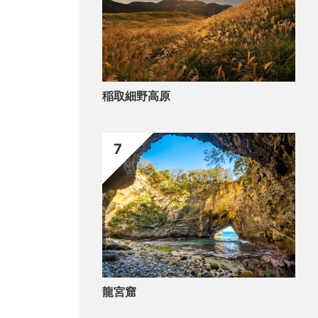
稲取細野高原
7
龍宮窟