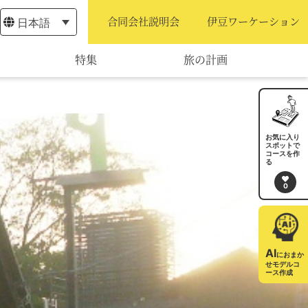
日本語
合同会社説明会
伊豆ワーケーション
特集
旅の計画
モデルコース
宿泊・予約
お気に入り
スポットで
コースを作
旅程作成
る
0
AIルートプランナー
アクセス
AI
におまか
せモデルコ
ース作成