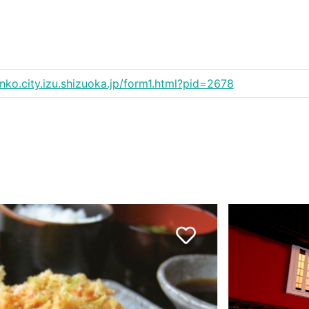
anko.city.izu.shizuoka.jp/form1.html?pid=2678