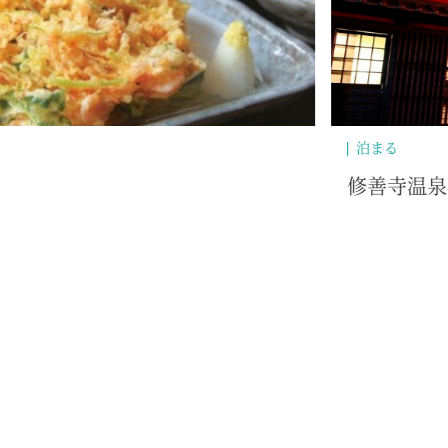
遊ぶ・体験・
館
鹿山公園（
んの石仏