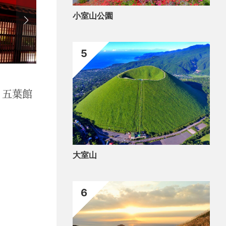
小室山公園
5
アウトドア
歴史
しかやまこうえん）・おしゃぶりばあさ
源
将
大室山
6