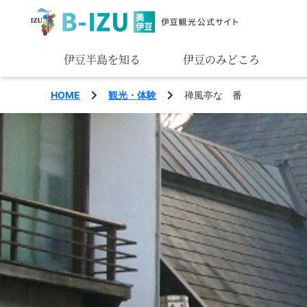
伊豆半島を知る
伊豆のみどころ
みる
HOME
観光・体験
禅風亭なゝ番
あそぶ
あじわう