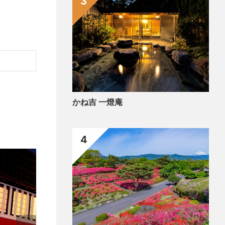
3
かね吉 一燈庵
4