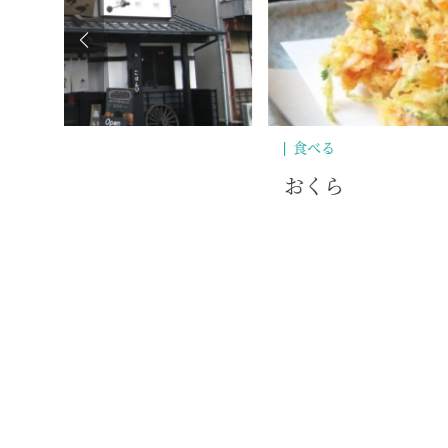
泊まる
修善寺温泉 五葉