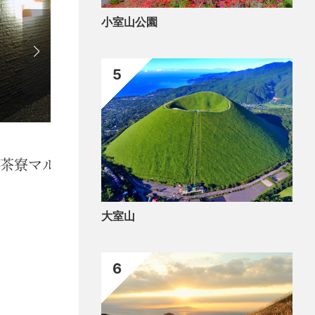
小室山公園
5
食べ
茶寮マルト）
Caff
大室山
6