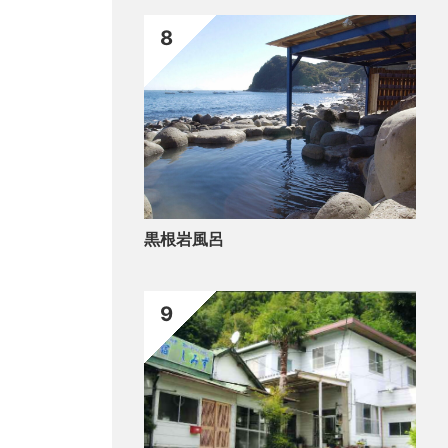
8
黒根岩風呂
9