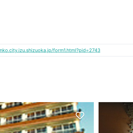
anko.city.izu.shizuoka.jp/form1.html?pid=2743