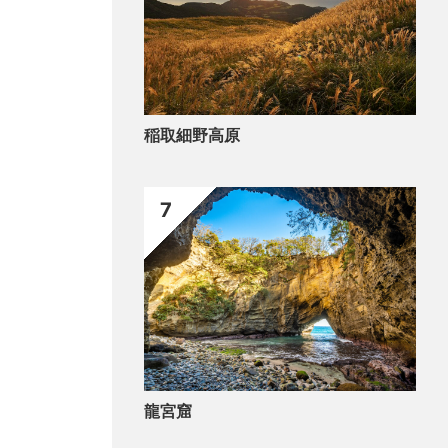
稲取細野高原
7
龍宮窟