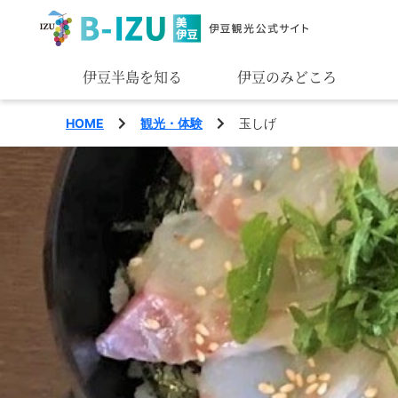
伊豆半島を知る
伊豆のみどころ
みる
HOME
観光・体験
玉しげ
あそぶ
あじわう