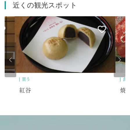
近くの観光スポット
食べる
歴
焼肉 食道苑
伊
『