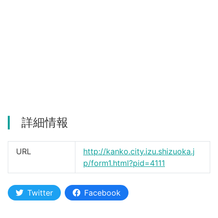
河津町
詳細情報
URL
http://kanko.city.izu.shizuoka.j
p/form1.html?pid=4111
Twitter
Facebook