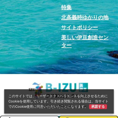
特集
北条義時ゆかりの地
サイトポリシー
美しい伊豆創造セン
ター
このサイトでは、ユーザーエクスペリエンスを向上させるために
Cookieを使用しています。引き続き閲覧される場合は、当サイト
© 2022 美しい伊豆創造センター
でのCookie使用に同意いただいたことになります。
承諾する