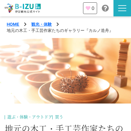
0
HOME
観光・体験
伊豆半島を知る
地元の木工・手工芸作家たちのギャラリー『カルノ造舟』
伊豆のみどころ
みる
観光・体験
あそぶ
イベント
あじわう
エリア
下田市
特集
遊ぶ・体験・アウトドア
買う
熱海市
旅の計画
地元の木工・手工芸作家たちの