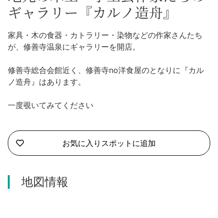
沼津市
ギャラリー『カルノ造舟』
モデルコース
日本語
三島市
家具・木の食器・カトラリー・染物などの作家さんたち
宿泊・予約
が、修善寺温泉にギャラリーを開店。
南伊豆町
合同会社説明会
旅程作成
修善寺総合会館近く、修善寺no洋食屋のとなりに『カル
函南町
ノ造舟』はあります。
AIルートプランナー
伊豆ワーケーション
西伊豆町
一度覗いてみてください
アクセス
伊東市
お気に入りスポットに追加
伊豆の国市
松崎町
地図情報
東伊豆町
伊豆市