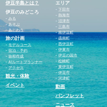
伊豆半島とは？
エリア
下田市
伊豆のみどころ
熱海市
みる
沼津市
あそぶ
三島市
あじわう
南伊豆町
旅の計画
函南町
西伊豆町
モデルコース
伊東市
宿泊・予約
伊豆の国市
旅程作成
松崎町
AIルートプランナー
東伊豆町
アクセス
伊豆市
観光・体験
河津町
イベント
動画
パンフレット
ニュース