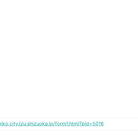
anko.city.izu.shizuoka.jp/form1.html?pid=5016