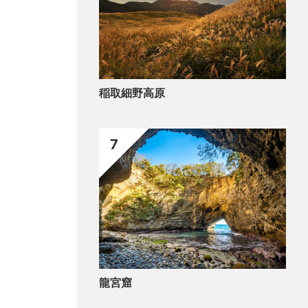
稲取細野高原
7
龍宮窟