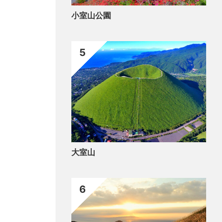
カフ
小室山公園
5
大室山
6