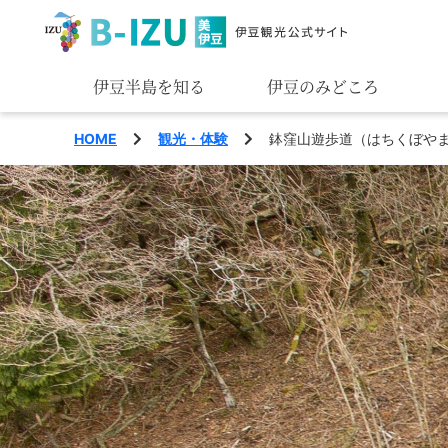
伊豆半島を知る
伊豆のみどころ
みる
HOME
観光・体験
鉢窪山遊歩道（はちくぼや
あそぶ
あじわう