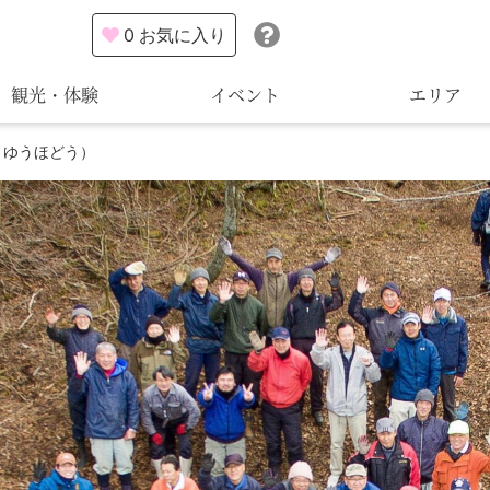
0
お気に入り
観光・体験
イベント
エリア
まゆうほどう）