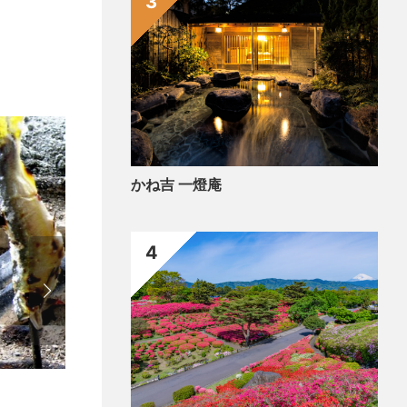
3
かね吉 一燈庵
4
食べ