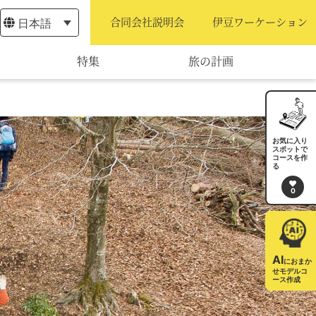
日本語
合同会社説明会
伊豆ワーケーション
特集
旅の計画
モデルコース
宿泊・予約
お気に入り
スポットで
コースを作
旅程作成
る
0
AIルートプランナー
アクセス
AI
におまか
せモデルコ
ース作成