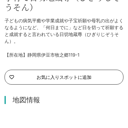
沼津市
うそん）
モデルコース
日本語
三島市
子どもの病気平癒や学業成就や子宝祈願や母乳の出がよく
宿泊・予約
なるようになど、「何日までに」など日を切って祈願する
南伊豆町
合同会社説明会
と成就すると言われている日切地蔵尊（ひぎりじぞうそ
旅程作成
ん）。
函南町
AIルートプランナー
伊豆ワーケーション
【所在地】静岡県伊豆市牧之郷119-1
西伊豆町
アクセス
伊東市
お気に入りスポットに追加
伊豆の国市
地図情報
松崎町
東伊豆町
伊豆市