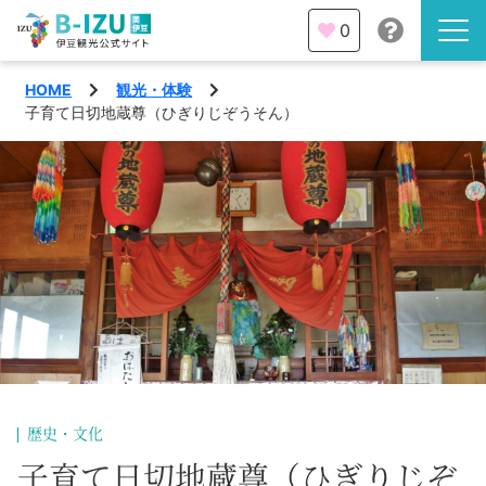
0
HOME
観光・体験
伊豆半島を知る
子育て日切地蔵尊（ひぎりじぞうそん）
伊豆のみどころ
みる
観光・体験
あそぶ
イベント
あじわう
エリア
下田市
特集
歴史・文化
熱海市
旅の計画
子育て日切地蔵尊（ひぎりじぞ