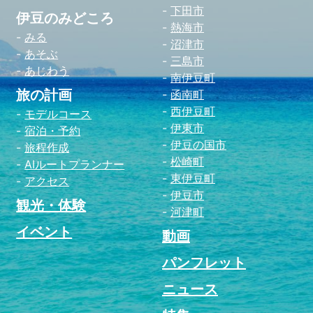
下田市
伊豆のみどころ
熱海市
みる
沼津市
あそぶ
三島市
あじわう
南伊豆町
旅の計画
函南町
西伊豆町
モデルコース
伊東市
宿泊・予約
伊豆の国市
旅程作成
松崎町
AIルートプランナー
東伊豆町
アクセス
伊豆市
観光・体験
河津町
イベント
動画
パンフレット
ニュース