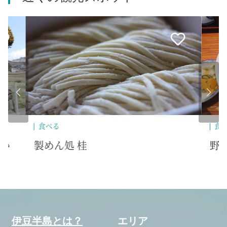
食べる
食
野風増
旬
寿
伊豆半島とは？
エリア