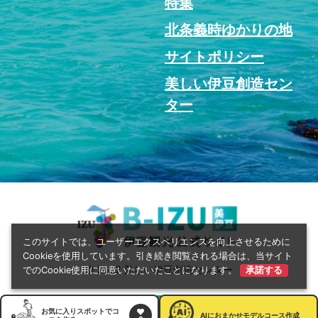
特集
北条義時ゆかりの地
サイトポリシー
美しい伊豆創造セン
ター
このサイトでは、ユーザーエクスペリエンスを向上させるために
Cookieを使用しています。引き続き閲覧される場合は、当サイト
© 2022 美しい伊豆創造センター
でのCookie使用に同意いただいたことになります。
承諾する
お気に入りスポットでコ
AI
におまかせモデルコース作成