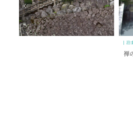
泊まる
禅の湯