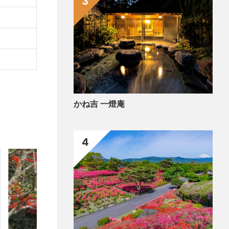
3
かね吉 一燈庵
4