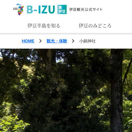
伊豆半島を知る
伊豆のみどころ
みる
HOME
観光・体験
小鍋神社
あそぶ
あじわう