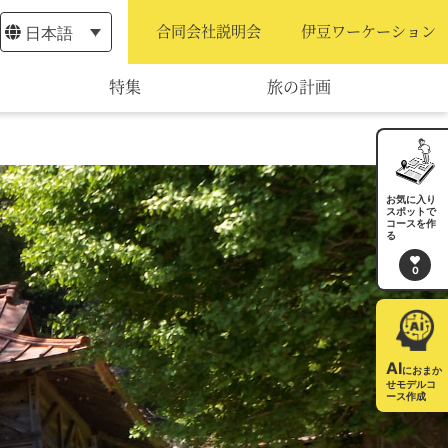
日本語
合同会社説明会
伊豆ワーケーション
特集
旅の計画
モデルコース
宿泊・予約
お気に入り
スポットで
コースを作
旅程作成
る
0
AIルートプランナー
アクセス
AI
におまか
せモデルコ
ース作成