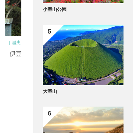
小室山公園
5
泊ま
文学碑
伊豆
大室山
6