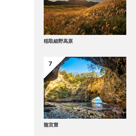
稲取細野高原
7
龍宮窟