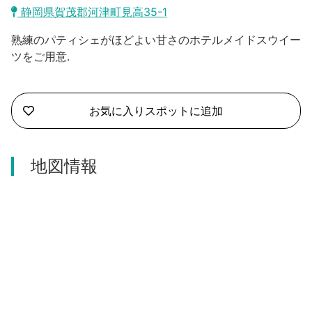
沼津市
静岡県賀茂郡河津町見高35-1
モデルコース
日本語
熟練のパティシェがほどよい甘さのホテルメイドスウイー
三島市
宿泊・予約
ツをご用意.
南伊豆町
合同会社説明会
旅程作成
函南町
お気に入りスポットに追加
AIルートプランナー
伊豆ワーケーション
西伊豆町
アクセス
地図情報
伊東市
伊豆の国市
松崎町
東伊豆町
伊豆市