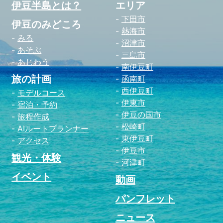
伊豆半島とは？
エリア
下田市
伊豆のみどころ
熱海市
みる
沼津市
あそぶ
三島市
あじわう
南伊豆町
旅の計画
函南町
西伊豆町
モデルコース
伊東市
宿泊・予約
伊豆の国市
旅程作成
松崎町
AIルートプランナー
東伊豆町
アクセス
伊豆市
観光・体験
河津町
イベント
動画
パンフレット
ニュース