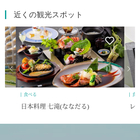
近くの観光スポット
食べる
温
レストラン「メレシー」
今