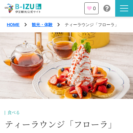
0
HOME
観光・体験
ティーラウンジ「フローラ」
伊豆半島を知る
伊豆のみどころ
みる
観光・体験
あそぶ
イベント
あじわう
エリア
下田市
特集
食べる
熱海市
ティーラウンジ「フローラ」
旅の計画