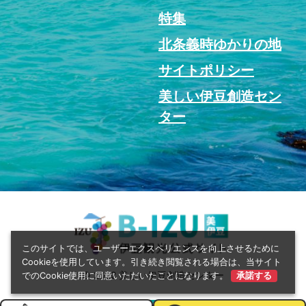
特集
北条義時ゆかりの地
サイトポリシー
美しい伊豆創造セン
ター
このサイトでは、ユーザーエクスペリエンスを向上させるために
Cookieを使用しています。引き続き閲覧される場合は、当サイト
© 2022 美しい伊豆創造センター
でのCookie使用に同意いただいたことになります。
承諾する