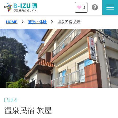
0
HOME
観光・体験
温泉民宿 旅屋
伊豆半島を知る
伊豆のみどころ
みる
観光・体験
あそぶ
イベント
あじわう
エリア
下田市
特集
泊まる
熱海市
温泉民宿 旅屋
旅の計画