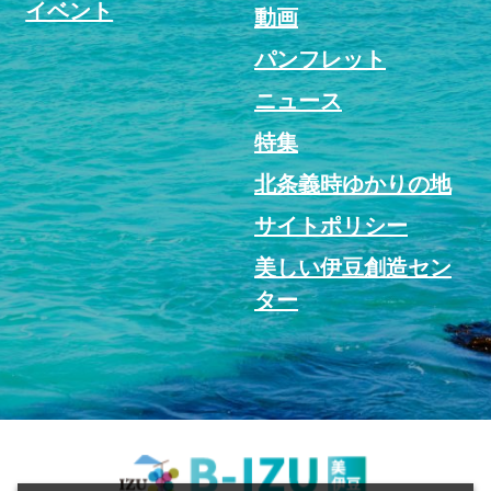
イベント
動画
パンフレット
ニュース
特集
北条義時ゆかりの地
サイトポリシー
美しい伊豆創造セン
ター