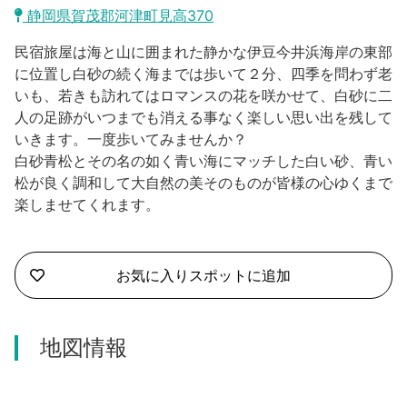
沼津市
静岡県賀茂郡河津町見高370
モデルコース
日本語
民宿旅屋は海と山に囲まれた静かな伊豆今井浜海岸の東部
三島市
宿泊・予約
に位置し白砂の続く海までは歩いて２分、四季を問わず老
いも、若きも訪れてはロマンスの花を咲かせて、白砂に二
南伊豆町
合同会社説明会
旅程作成
人の足跡がいつまでも消える事なく楽しい思い出を残して
いきます。一度歩いてみませんか？
函南町
AIルートプランナー
白砂青松とその名の如く青い海にマッチした白い砂、青い
伊豆ワーケーション
松が良く調和して大自然の美そのものが皆様の心ゆくまで
西伊豆町
アクセス
楽しませてくれます。
伊東市
伊豆の国市
お気に入りスポットに追加
松崎町
地図情報
東伊豆町
伊豆市