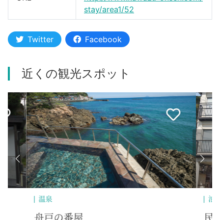
stay/area1/52
Twitter
Facebook
近くの観光スポット
温泉
泊
舟戸の番屋
民