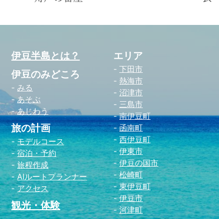
伊豆半島とは？
エリア
下田市
伊豆のみどころ
熱海市
みる
沼津市
あそぶ
三島市
あじわう
南伊豆町
旅の計画
函南町
西伊豆町
モデルコース
伊東市
宿泊・予約
伊豆の国市
旅程作成
松崎町
AIルートプランナー
東伊豆町
アクセス
伊豆市
観光・体験
河津町