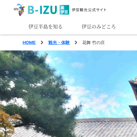
伊豆半島を知る
伊豆のみどころ
みる
HOME
観光・体験
花舞 竹の庄
あそぶ
あじわう