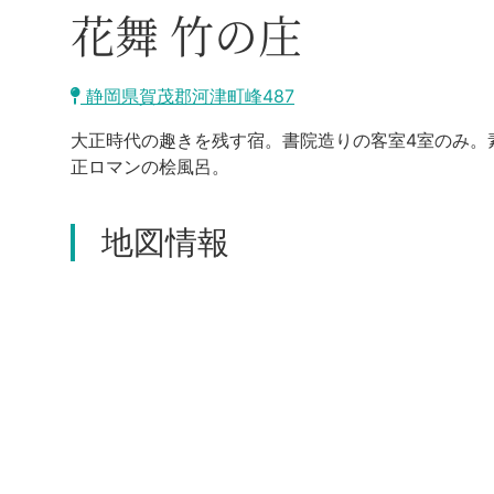
花舞 竹の庄
静岡県賀茂郡河津町峰487
大正時代の趣きを残す宿。書院造りの客室4室のみ。
正ロマンの桧風呂。
地図情報