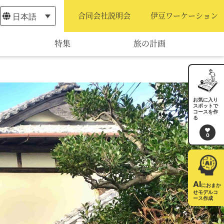
日本語
合同会社説明会
伊豆ワーケーション
特集
旅の計画
モデルコース
宿泊・予約
お気に入り
スポットで
コースを作
旅程作成
る
0
AIルートプランナー
アクセス
AI
におまか
せモデルコ
ース作成