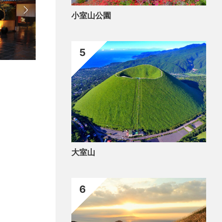
小室山公園
5
歴史
善
大室山
6