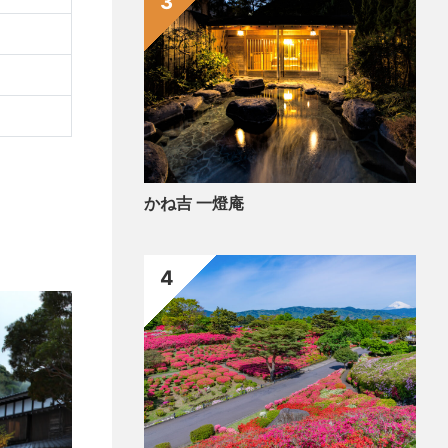
3
かね吉 一燈庵
4