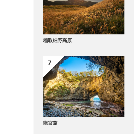
稲取細野高原
7
龍宮窟