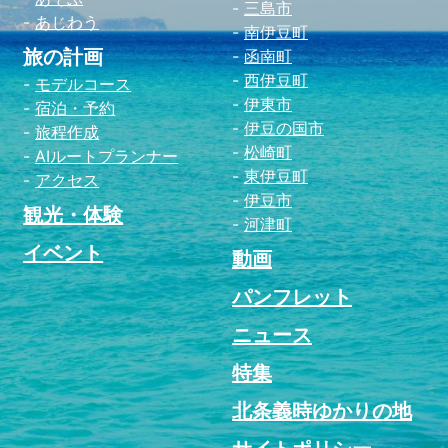
三島市
あじわう
南伊豆町
旅の計画
函南町
西伊豆町
モデルコース
伊東市
宿泊・予約
伊豆の国市
旅程作成
松崎町
AIルートプランナー
東伊豆町
アクセス
伊豆市
観光・体験
河津町
イベント
動画
パンフレット
ニュース
特集
北条義時ゆかりの地