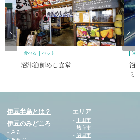
遊ぶ・体験・アウトドア
歴史・文化
沼津港深海水族館・シーラカンス
ミュージアム
伊豆半島とは？
エリア
下田市
伊豆のみどころ
熱海市
みる
沼津市
あそぶ