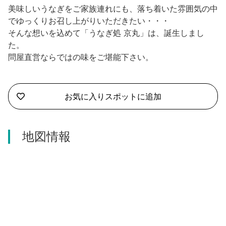
沼津市
美味しいうなぎをご家族連れにも、落ち着いた雰囲気の中
モデルコース
でゆっくりお召し上がりいただきたい・・・
日本語
三島市
そんな想いを込めて「うなぎ処 京丸」は、誕生しまし
宿泊・予約
た。
南伊豆町
合同会社説明会
問屋直営ならではの味をご堪能下さい。
旅程作成
函南町
AIルートプランナー
伊豆ワーケーション
お気に入りスポットに追加
西伊豆町
アクセス
伊東市
地図情報
伊豆の国市
松崎町
東伊豆町
伊豆市