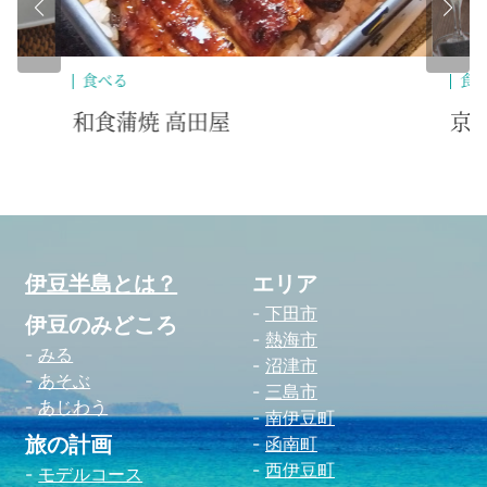
食べる
食
和食蒲焼 高田屋
京
伊豆半島とは？
エリア
下田市
伊豆のみどころ
熱海市
みる
沼津市
あそぶ
三島市
あじわう
南伊豆町
旅の計画
函南町
西伊豆町
モデルコース