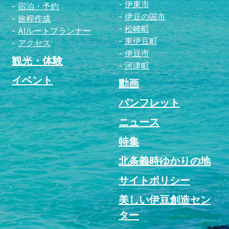
伊東市
宿泊・予約
伊豆の国市
旅程作成
松崎町
AIルートプランナー
東伊豆町
アクセス
伊豆市
観光・体験
河津町
イベント
動画
パンフレット
ニュース
特集
北条義時ゆかりの地
サイトポリシー
美しい伊豆創造セン
ター