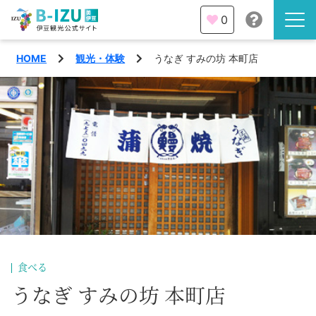
0
HOME
観光・体験
うなぎ すみの坊 本町店
伊豆半島を知る
伊豆のみどころ
みる
観光・体験
あそぶ
イベント
あじわう
エリア
下田市
特集
食べる
熱海市
うなぎ すみの坊 本町店
旅の計画