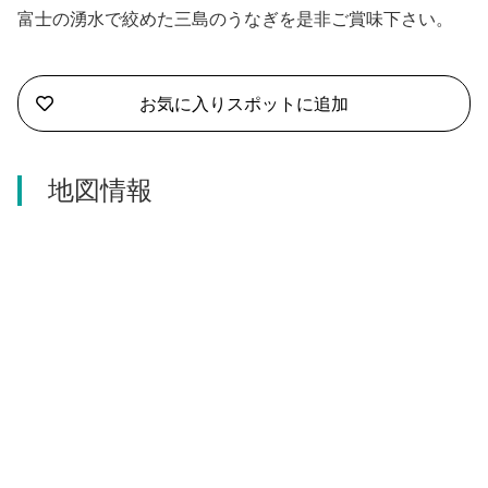
沼津市
富士の湧水で絞めた三島のうなぎを是非ご賞味下さい。
モデルコース
日本語
三島市
宿泊・予約
お気に入りスポットに追加
南伊豆町
合同会社説明会
旅程作成
函南町
地図情報
AIルートプランナー
伊豆ワーケーション
西伊豆町
アクセス
伊東市
伊豆の国市
松崎町
東伊豆町
伊豆市