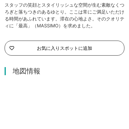
沼津市
スタッフの笑顔とスタイリッシュな空間が生む素敵なくつ
モデルコース
ろぎと落ちつきのあるゆとり。ここは常にご満足いただけ
日本語
三島市
る時間があふれています。滞在の心地よさ。そのクオリテ
宿泊・予約
ィに「最高」（MASSIMO）を求めました。
南伊豆町
合同会社説明会
旅程作成
函南町
お気に入りスポットに追加
AIルートプランナー
伊豆ワーケーション
西伊豆町
アクセス
地図情報
伊東市
伊豆の国市
松崎町
東伊豆町
伊豆市