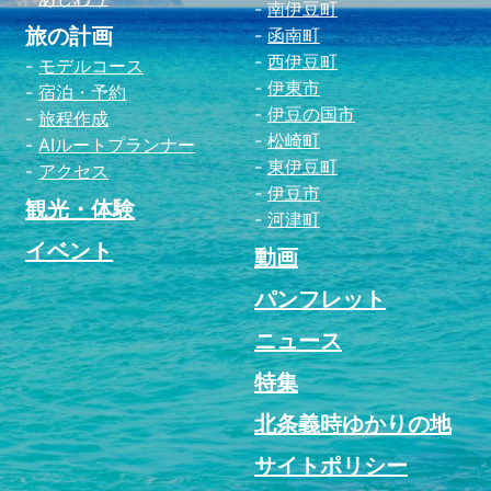
南伊豆町
旅の計画
函南町
西伊豆町
モデルコース
伊東市
宿泊・予約
伊豆の国市
旅程作成
松崎町
AIルートプランナー
東伊豆町
アクセス
伊豆市
観光・体験
河津町
イベント
動画
パンフレット
ニュース
特集
北条義時ゆかりの地
サイトポリシー