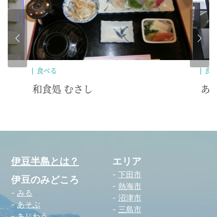
食べる
食
あるふぁ・が～でん
創
伊豆半島とは？
エリア
下田市
伊豆のみどころ
熱海市
みる
沼津市
あそぶ
三島市
あじわう