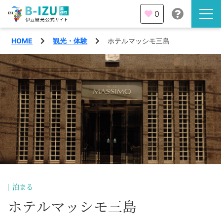
0
HOME
観光・体験
ホテルマッシモ三島
伊豆半島を知る
伊豆のみどころ
みる
観光・体験
あそぶ
イベント
あじわう
エリア
下田市
特集
泊まる
熱海市
ホテルマッシモ三島
旅の計画