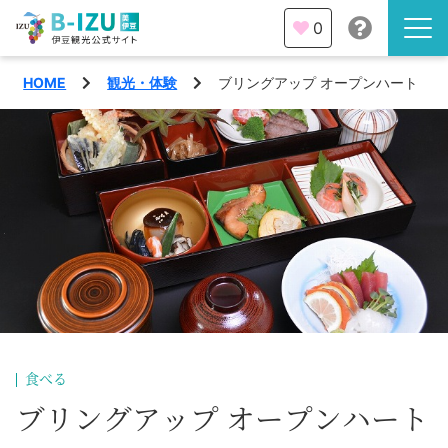
0
HOME
観光・体験
ブリングアップ オープンハート
伊豆半島を知る
伊豆のみどころ
みる
観光・体験
あそぶ
イベント
あじわう
エリア
下田市
特集
食べる
熱海市
ブリングアップ オープンハート
旅の計画