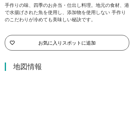
沼津市
手作りの味、四季のお弁当・仕出し料理。地元の食材、港
モデルコース
で水揚げされた魚を使用し、添加物を使用しない 手作り
日本語
三島市
のこだわりが冷めても美味しい秘訣です。
宿泊・予約
南伊豆町
合同会社説明会
旅程作成
お気に入りスポットに追加
函南町
AIルートプランナー
伊豆ワーケーション
西伊豆町
地図情報
アクセス
伊東市
伊豆の国市
松崎町
東伊豆町
伊豆市