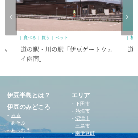
検索対象外
ペット
買
ェ
道の駅 伊豆ゲートウェイ函南
伊
伊豆半島とは？
エリア
下田市
伊豆のみどころ
熱海市
みる
沼津市
あそぶ
三島市
あじわう
南伊豆町