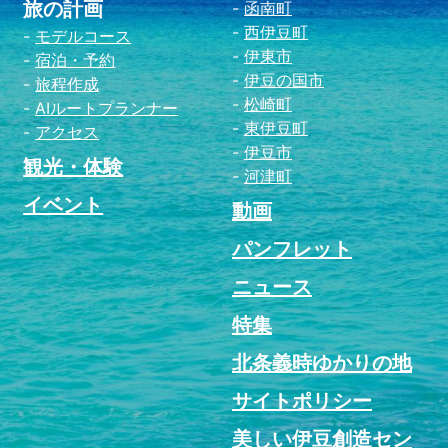
旅の計画
函南町
西伊豆町
モデルコース
伊東市
宿泊・予約
伊豆の国市
旅程作成
松崎町
AIルートプランナー
東伊豆町
アクセス
伊豆市
観光・体験
河津町
イベント
動画
パンフレット
ニュース
特集
北条義時ゆかりの地
サイトポリシー
美しい伊豆創造セン