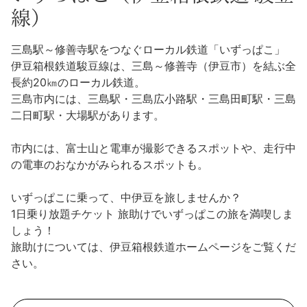
沼津市
線）
モデルコース
日本語
三島市
三島駅～修善寺駅をつなぐローカル鉄道「いずっぱこ」
宿泊・予約
伊豆箱根鉄道駿豆線は、三島～修善寺（伊豆市）を結ぶ全
南伊豆町
合同会社説明会
長約20㎞のローカル鉄道。
旅程作成
三島市内には、三島駅・三島広小路駅・三島田町駅・三島
函南町
二日町駅・大場駅があります。
AIルートプランナー
伊豆ワーケーション
西伊豆町
市内には、富士山と電車が撮影できるスポットや、走行中
アクセス
の電車のおなかがみられるスポットも。
伊東市
いずっぱこに乗って、中伊豆を旅しませんか？
伊豆の国市
1日乗り放題チケット 旅助けでいずっぱこの旅を満喫しま
しょう！
松崎町
旅助けについては、伊豆箱根鉄道ホームページをご覧くだ
さい。
東伊豆町
伊豆市