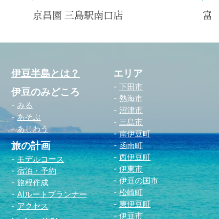
富士山三島東急ホテル
餃
伊豆半島とは？
エリア
下田市
伊豆のみどころ
熱海市
みる
沼津市
あそぶ
三島市
あじわう
南伊豆町
旅の計画
函南町
西伊豆町
モデルコース
伊東市
宿泊・予約
伊豆の国市
旅程作成
松崎町
AIルートプランナー
東伊豆町
アクセス
伊豆市