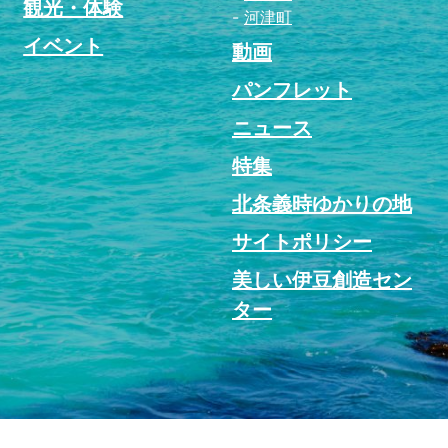
観光・体験
河津町
イベント
動画
パンフレット
ニュース
特集
北条義時ゆかりの地
サイトポリシー
美しい伊豆創造セン
ター