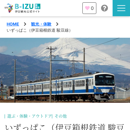
0
HOME
観光・体験
伊豆半島を知る
いずっぱこ（伊豆箱根鉄道 駿豆線）
伊豆のみどころ
みる
観光・体験
あそぶ
イベント
あじわう
エリア
下田市
特集
遊ぶ・体験・アウトドア
その他
熱海市
旅の計画
いずっぱこ（伊豆箱根鉄道 駿豆