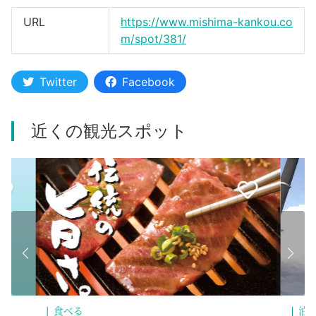
URL
https://www.mishima-kankou.co
m/spot/381/
Twitter
Facebook
近くの観光スポット
泊まる
食