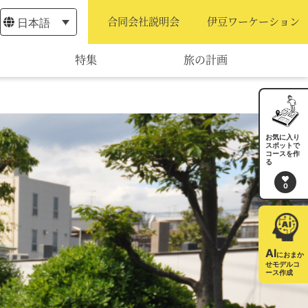
日本語
合同会社説明会
伊豆ワーケーション
特集
旅の計画
モデルコース
宿泊・予約
お気に入り
スポットで
コースを作
旅程作成
る
0
AIルートプランナー
アクセス
AI
におまか
せモデルコ
ース作成