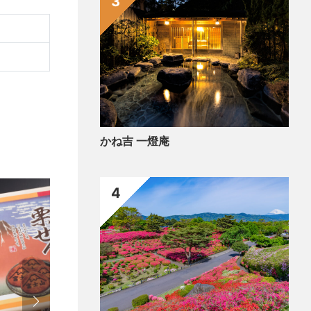
3
かね吉 一燈庵
4