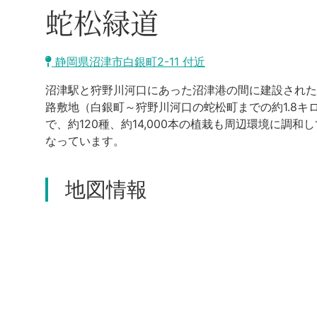
蛇松緑道
静岡県沼津市白銀町2-11 付近
沼津駅と狩野川河口にあった沼津港の間に建設された
路敷地（白銀町～狩野川河口の蛇松町までの約1.8
で、約120種、約14,000本の植栽も周辺環境に
なっています。
地図情報