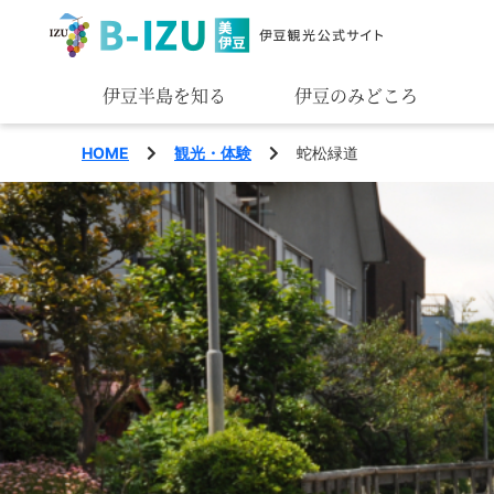
伊豆半島を知る
伊豆のみどころ
みる
HOME
観光・体験
蛇松緑道
あそぶ
あじわう