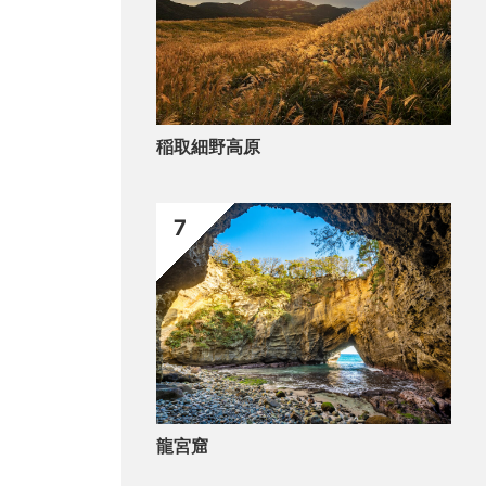
稲取細野高原
7
龍宮窟