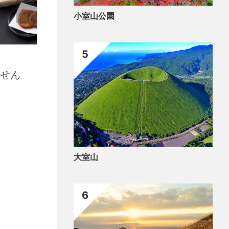
小室山公園
5
買う
「熟うま」「やぶ北 天下一」
大室山
6