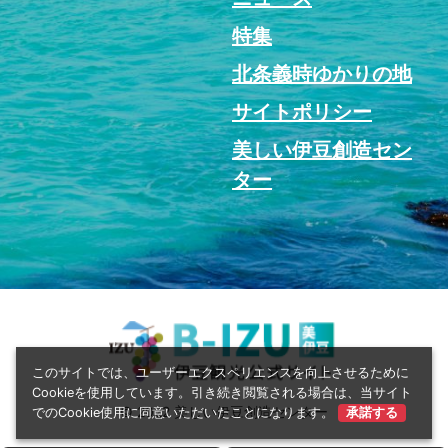
特集
北条義時ゆかりの地
サイトポリシー
美しい伊豆創造セン
ター
このサイトでは、ユーザーエクスペリエンスを向上させるために
Cookieを使用しています。引き続き閲覧される場合は、当サイト
© 2022 美しい伊豆創造センター
でのCookie使用に同意いただいたことになります。
承諾する