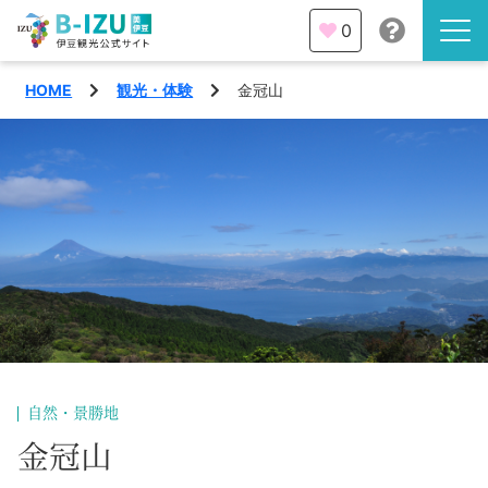
0
HOME
観光・体験
金冠山
伊豆半島を知る
伊豆のみどころ
みる
観光・体験
あそぶ
イベント
あじわう
エリア
下田市
特集
自然・景勝地
熱海市
金冠山
旅の計画