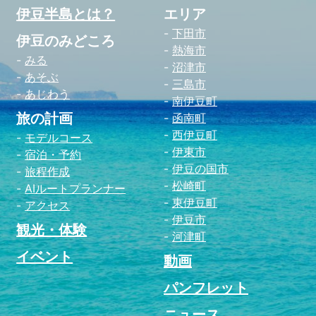
伊豆半島とは？
エリア
下田市
伊豆のみどころ
熱海市
みる
沼津市
あそぶ
三島市
あじわう
南伊豆町
旅の計画
函南町
西伊豆町
モデルコース
伊東市
宿泊・予約
伊豆の国市
旅程作成
松崎町
AIルートプランナー
東伊豆町
アクセス
伊豆市
観光・体験
河津町
イベント
動画
パンフレット
ニュース