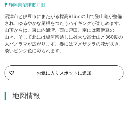
沼津市
静岡県沼津市戸田
モデルコース
日本語
沼津市と伊豆市にまたがる標高816ｍの山で登山道が整備
三島市
宿泊・予約
され、ゆるやかな尾根をつたうハイキングが楽しめます。
山頂からは、東に内浦湾、西に戸田、南には西伊豆の
南伊豆町
合同会社説明会
旅程作成
山々、そして北には駿河湾越しに雄大な富士山と360度の
大パノラマが広がります。春にはマメザクラの花が咲き、
函南町
AIルートプランナー
淡いピンク色に彩られます。
伊豆ワーケーション
西伊豆町
アクセス
伊東市
お気に入りスポットに追加
伊豆の国市
地図情報
松崎町
東伊豆町
伊豆市