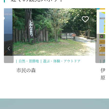
自然・景勝地
遊ぶ・体験・アウトドア
食
市民の森
伊
原