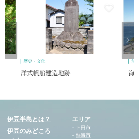
歴史・文化
泊
洋式帆船建造地跡
海
伊豆半島とは？
エリア
下田市
伊豆のみどころ
熱海市