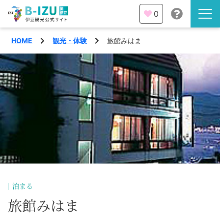
0
HOME
観光・体験
旅館みはま
伊豆半島を知る
伊豆のみどころ
みる
観光・体験
あそぶ
イベント
あじわう
エリア
下田市
特集
泊まる
熱海市
旅館みはま
旅の計画