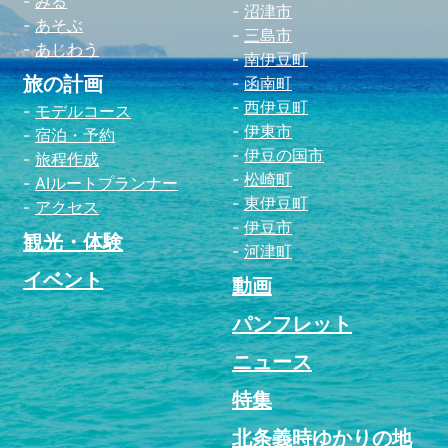
みる
沼津市
あそぶ
三島市
あじわう
南伊豆町
旅の計画
函南町
西伊豆町
モデルコース
伊東市
宿泊・予約
伊豆の国市
旅程作成
松崎町
AIルートプランナー
東伊豆町
アクセス
伊豆市
観光・体験
河津町
イベント
動画
パンフレット
ニュース
特集
北条義時ゆかりの地