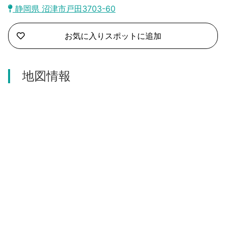
沼津市
静岡県 沼津市戸田3703-60
モデルコース
日本語
三島市
お気に入りスポットに追加
宿泊・予約
南伊豆町
合同会社説明会
旅程作成
地図情報
函南町
AIルートプランナー
伊豆ワーケーション
西伊豆町
アクセス
伊東市
伊豆の国市
松崎町
東伊豆町
伊豆市