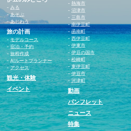
熱海市
みる
沼津市
あそぶ
三島市
あじわう
南伊豆町
旅の計画
函南町
西伊豆町
モデルコース
伊東市
宿泊・予約
伊豆の国市
旅程作成
松崎町
AIルートプランナー
東伊豆町
アクセス
伊豆市
観光・体験
河津町
イベント
動画
パンフレット
ニュース
特集