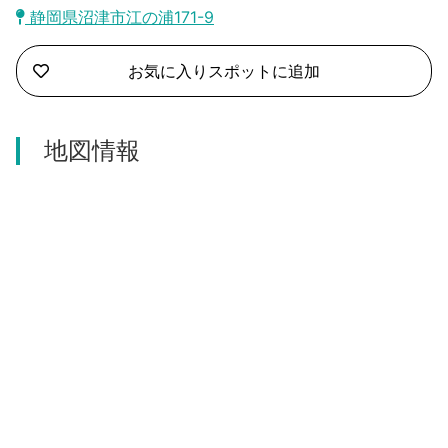
沼津市
静岡県沼津市江の浦171-9
モデルコース
日本語
三島市
お気に入りスポットに追加
宿泊・予約
南伊豆町
合同会社説明会
旅程作成
地図情報
函南町
AIルートプランナー
伊豆ワーケーション
西伊豆町
アクセス
伊東市
伊豆の国市
松崎町
東伊豆町
伊豆市