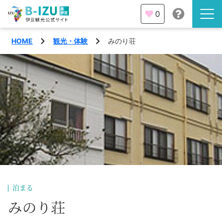
0
HOME
観光・体験
みのり荘
伊豆半島を知る
伊豆のみどころ
みる
観光・体験
あそぶ
イベント
あじわう
エリア
下田市
特集
泊まる
熱海市
みのり荘
旅の計画