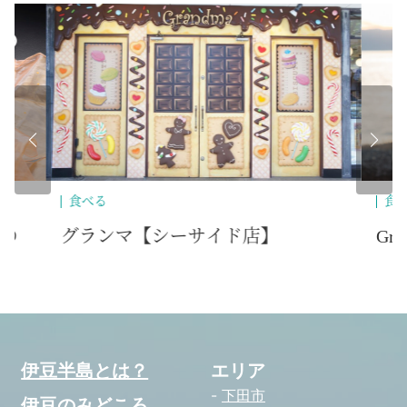
食べる
食
の
グランマ【シーサイド店】
Gr
伊豆半島とは？
エリア
下田市
伊豆のみどころ