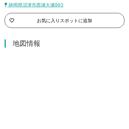
沼津市
静岡県沼津市西浦大瀬993
モデルコース
日本語
三島市
お気に入りスポットに追加
宿泊・予約
南伊豆町
合同会社説明会
旅程作成
地図情報
函南町
AIルートプランナー
伊豆ワーケーション
西伊豆町
アクセス
伊東市
伊豆の国市
松崎町
東伊豆町
伊豆市