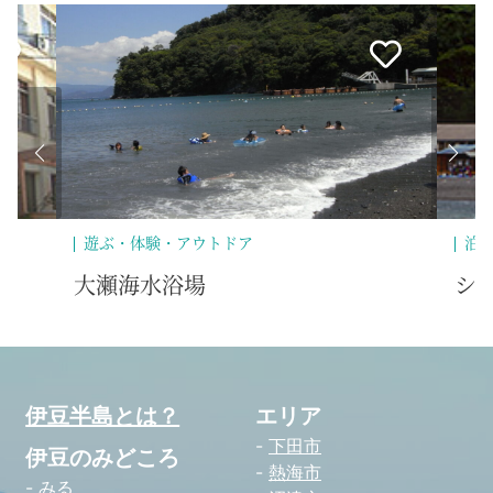
遊ぶ・体験・アウトドア
泊
大瀬海水浴場
シ
伊豆半島とは？
エリア
下田市
伊豆のみどころ
熱海市
みる