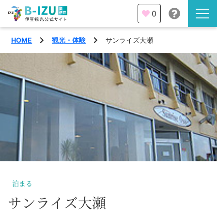
0
HOME
観光・体験
サンライズ大瀬
伊豆半島を知る
伊豆のみどころ
みる
観光・体験
あそぶ
イベント
あじわう
エリア
下田市
特集
泊まる
熱海市
サンライズ大瀬
旅の計画