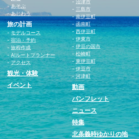
沼津市
あそぶ
三島市
あじわう
南伊豆町
旅の計画
函南町
西伊豆町
モデルコース
伊東市
宿泊・予約
伊豆の国市
旅程作成
松崎町
AIルートプランナー
東伊豆町
アクセス
伊豆市
観光・体験
河津町
イベント
動画
パンフレット
ニュース
特集
北条義時ゆかりの地