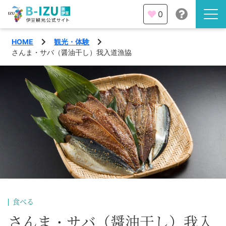
0
HOME
観光・体験
伊豆半島を知る
さんま・サバ（醤油干し）我入道漁協
伊豆のみどころ
みる
観光・体験
あそぶ
イベント
あじわう
エリア
下田市
特集
食べる
熱海市
旅の計画
さんま・サバ（醤油干し）我入