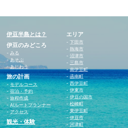
伊豆半島とは？
エリア
下田市
伊豆のみどころ
熱海市
みる
沼津市
あそぶ
三島市
あじわう
南伊豆町
旅の計画
函南町
西伊豆町
モデルコース
伊東市
宿泊・予約
伊豆の国市
旅程作成
松崎町
AIルートプランナー
東伊豆町
アクセス
伊豆市
観光・体験
河津町