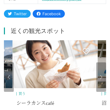
Twitter
Facebook
近くの観光スポット
買う
その他
食
沼津みなと新鮮館
沼