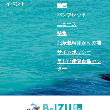
イベント
動画
パンフレット
ニュース
特集
北条義時ゆかりの地
サイトポリシー
美しい伊豆創造セン
ター