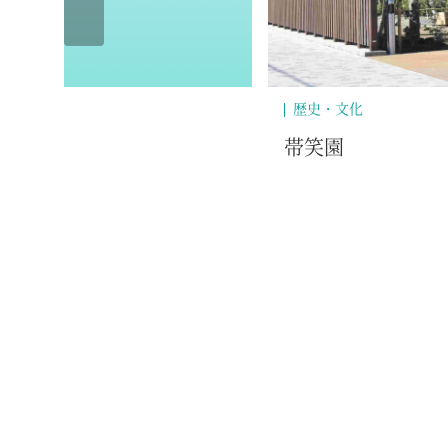
自然・景勝地
沼川の桜