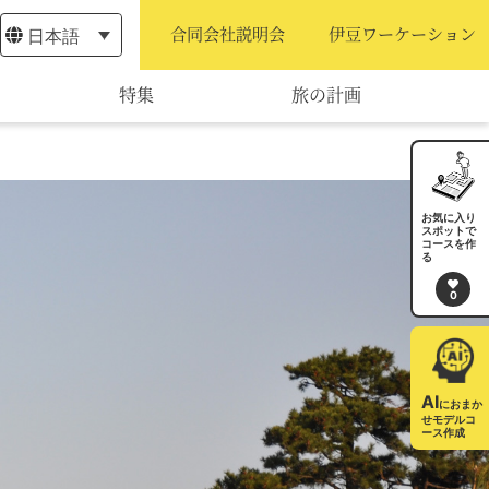
日本語
合同会社説明会
伊豆ワーケーション
特集
旅の計画
モデルコース
宿泊・予約
お気に入り
スポットで
コースを作
旅程作成
る
0
AIルートプランナー
アクセス
AI
におまか
せモデルコ
ース作成