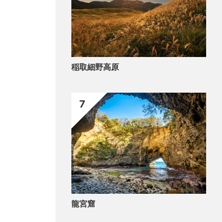
稲取細野高原
7
龍宮窟