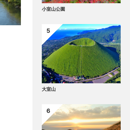
小室山公園
5
温泉ざぶ～ん
大室山
6