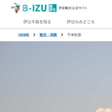
伊豆半島を知る
伊豆のみどころ
みる
HOME
観光・体験
千本松原
あそぶ
あじわう