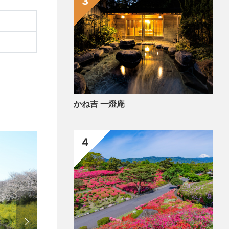
3
かね吉 一燈庵
4