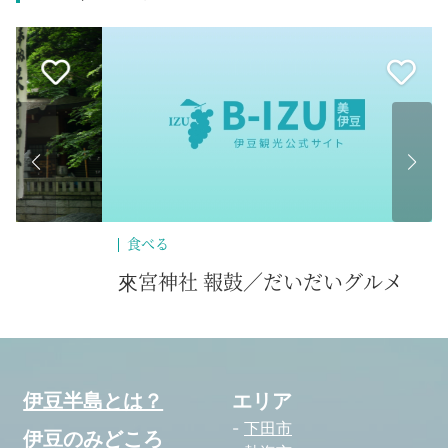
食べる
歴
來宮神社 報鼓／だいだいグルメ
凌
伊豆半島とは？
エリア
下田市
伊豆のみどころ