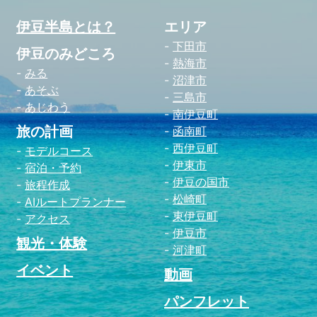
伊豆半島とは？
エリア
下田市
伊豆のみどころ
熱海市
みる
沼津市
あそぶ
三島市
あじわう
南伊豆町
旅の計画
函南町
西伊豆町
モデルコース
伊東市
宿泊・予約
伊豆の国市
旅程作成
松崎町
AIルートプランナー
東伊豆町
アクセス
伊豆市
観光・体験
河津町
イベント
動画
パンフレット