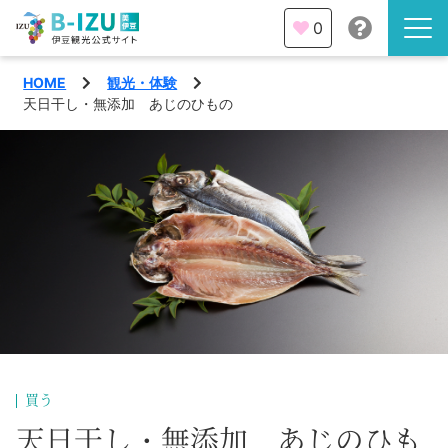
0
HOME
観光・体験
伊豆半島を知る
天日干し・無添加 あじのひもの
伊豆のみどころ
みる
観光・体験
あそぶ
イベント
あじわう
エリア
下田市
特集
買う
熱海市
旅の計画
天日干し・無添加 あじのひも