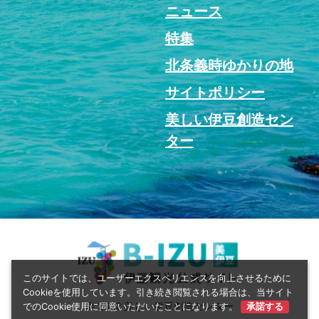
ニュース
特集
北条義時ゆかりの地
サイトポリシー
美しい伊豆創造セン
ター
このサイトでは、ユーザーエクスペリエンスを向上させるために
Cookieを使用しています。引き続き閲覧される場合は、当サイト
© 2022 美しい伊豆創造センター
でのCookie使用に同意いただいたことになります。
承諾する