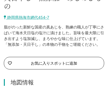
沼津市
の
モデルコース
日本語
三島市
静岡県熱海市網代454-7
宿泊・予約
南伊豆町
脂がのった新鮮な国産の真あじを、熟練の職人が丁寧にさ
合同会社説明会
旅程作成
ばいて海水天日塩の塩汁に漬けました。旨味を最大限に引
函南町
き出すよう塩加減し、まろやかな味に仕上げています。
AIルートプランナー
「無添加・天日干し」の本物の干物をご堪能ください。
伊豆ワーケーション
西伊豆町
アクセス
伊東市
お気に入りスポットに追加
伊豆の国市
地図情報
松崎町
東伊豆町
伊豆市