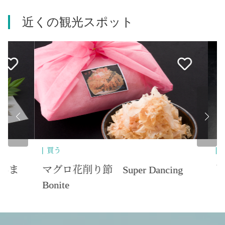
近くの観光スポット
買う
買
ま
マグロ花削り節 Super Dancing
削
Bonite