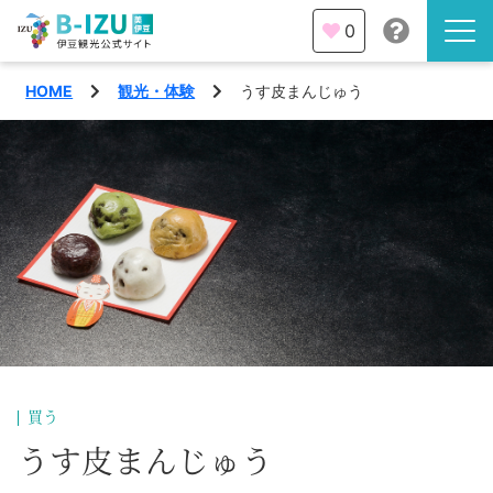
0
HOME
観光・体験
うす皮まんじゅう
伊豆半島を知る
伊豆のみどころ
みる
観光・体験
あそぶ
イベント
あじわう
エリア
下田市
特集
買う
熱海市
うす皮まんじゅう
旅の計画