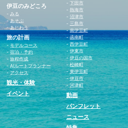
下田市
伊豆のみどころ
熱海市
みる
沼津市
あそぶ
三島市
あじわう
南伊豆町
旅の計画
函南町
西伊豆町
モデルコース
伊東市
宿泊・予約
伊豆の国市
旅程作成
松崎町
AIルートプランナー
東伊豆町
アクセス
伊豆市
観光・体験
河津町
イベント
動画
パンフレット
ニュース
特集