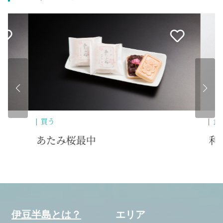
買う
食
あたみ桜最中
利
伊豆半島とは？
エリア