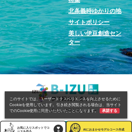
北条義時ゆかりの地
サイトポリシー
美しい伊豆創造セン
ター
このサイトでは、ユーザーエクスペリエンスを向上させるために
Cookieを使用しています。引き続き閲覧される場合は、当サイト
© 2022 美しい伊豆創造センター
でのCookie使用に同意いただいたことになります。
承諾する
お気に入りスポットでコ
AI
におまかせモデルコース作成
0
ースを作る