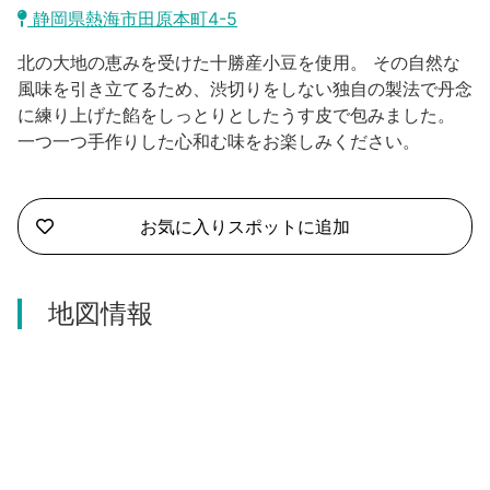
沼津市
静岡県熱海市田原本町4-5
モデルコース
日本語
北の大地の恵みを受けた十勝産小豆を使用。 その自然な
三島市
宿泊・予約
風味を引き立てるため、渋切りをしない独自の製法で丹念
に練り上げた餡をしっとりとしたうす皮で包みました。
南伊豆町
合同会社説明会
旅程作成
一つ一つ手作りした心和む味をお楽しみください。
函南町
AIルートプランナー
伊豆ワーケーション
西伊豆町
お気に入りスポットに追加
アクセス
伊東市
地図情報
伊豆の国市
松崎町
東伊豆町
伊豆市