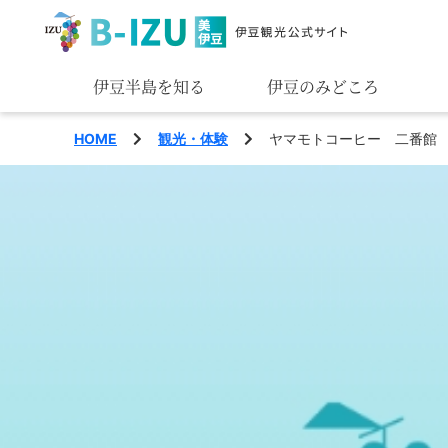
伊豆半島を知る
伊豆のみどころ
みる
HOME
観光・体験
ヤマモトコーヒー 二番館
あそぶ
あじわう