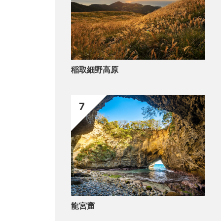
稲取細野高原
7
龍宮窟