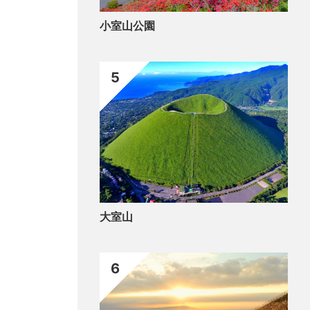
小室山公園
5
大室山
6