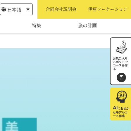
日本語
合同会社説明会
伊豆ワーケーション
特集
旅の計画
モデルコース
宿泊・予約
お気に入り
スポットで
コースを作
旅程作成
る
0
AIルートプランナー
アクセス
AI
におまか
せモデルコ
ース作成