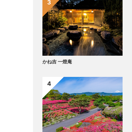
3
かね吉 一燈庵
4