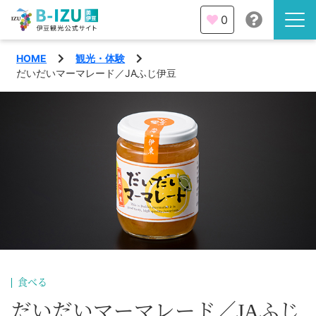
0
HOME
観光・体験
伊豆半島を知る
だいだいマーマレード／JAふじ伊豆
伊豆のみどころ
みる
観光・体験
あそぶ
イベント
あじわう
エリア
下田市
特集
食べる
熱海市
旅の計画
だいだいマーマレード／JAふじ