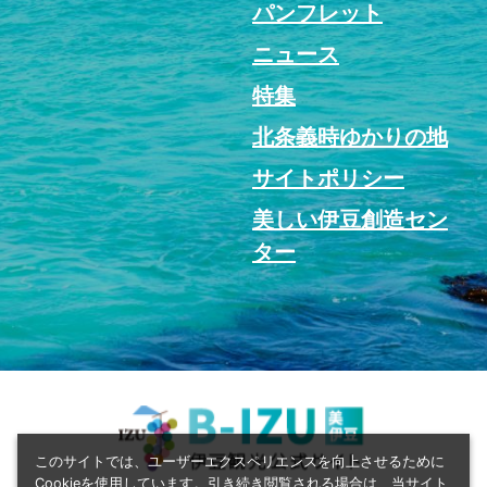
パンフレット
ニュース
特集
北条義時ゆかりの地
サイトポリシー
美しい伊豆創造セン
ター
このサイトでは、ユーザーエクスペリエンスを向上させるために
Cookieを使用しています。引き続き閲覧される場合は、当サイト