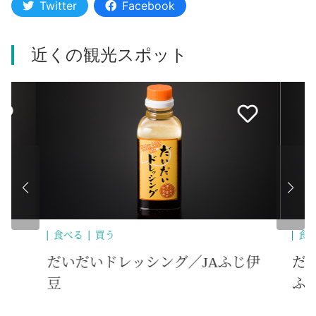
Twitter
Facebook
近くの観光スポット
う
食べる
買う
レッシング／JAふじ伊
だいだいわざびドレッ
ふじ伊豆