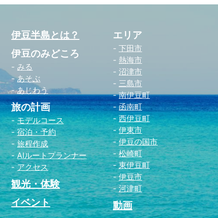
伊豆半島とは？
エリア
下田市
伊豆のみどころ
熱海市
みる
沼津市
あそぶ
三島市
あじわう
南伊豆町
旅の計画
函南町
西伊豆町
モデルコース
伊東市
宿泊・予約
伊豆の国市
旅程作成
松崎町
AIルートプランナー
東伊豆町
アクセス
伊豆市
観光・体験
河津町
イベント
動画