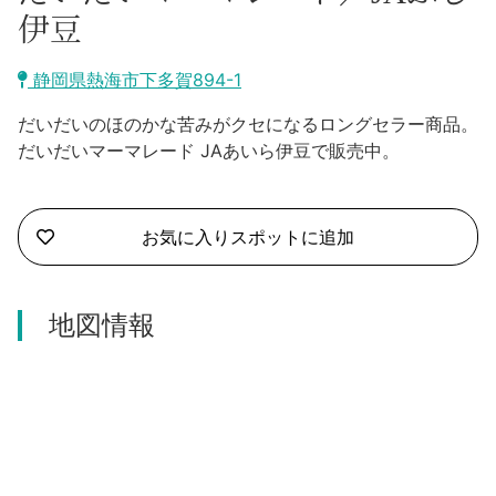
沼津市
伊豆
モデルコース
日本語
三島市
静岡県熱海市下多賀894-1
宿泊・予約
南伊豆町
だいだいのほのかな苦みがクセになるロングセラー商品。
合同会社説明会
旅程作成
だいだいマーマレード JAあいら伊豆で販売中。
函南町
AIルートプランナー
伊豆ワーケーション
西伊豆町
お気に入りスポットに追加
アクセス
伊東市
地図情報
伊豆の国市
松崎町
東伊豆町
伊豆市