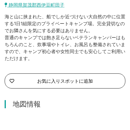
沼津市
静岡県賀茂郡西伊豆町田子
モデルコース
日本語
海と山に挟まれた、船でしか近づけない大自然の中に位置
三島市
宿泊・予約
する1日1組限定のプライベートキャンプ場。完全貸切なの
でお隣さんを気にする必要はありません。
南伊豆町
合同会社説明会
旅程作成
普通のキャンプでは飽き足らないベテランキャンパーはも
ちろんのこと、炊事場やトイレ、お風呂も整備されていま
函南町
AIルートプランナー
すので、キャンプ初心者や女性同士でも安心してご利用い
伊豆ワーケーション
ただけます。
西伊豆町
アクセス
伊東市
お気に入りスポットに追加
伊豆の国市
松崎町
地図情報
東伊豆町
伊豆市