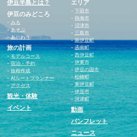
伊豆半島とは？
エリア
下田市
伊豆のみどころ
熱海市
みる
沼津市
あそぶ
三島市
あじわう
南伊豆町
旅の計画
函南町
西伊豆町
モデルコース
伊東市
宿泊・予約
伊豆の国市
旅程作成
松崎町
AIルートプランナー
東伊豆町
アクセス
伊豆市
観光・体験
河津町
イベント
動画
パンフレット
ニュース