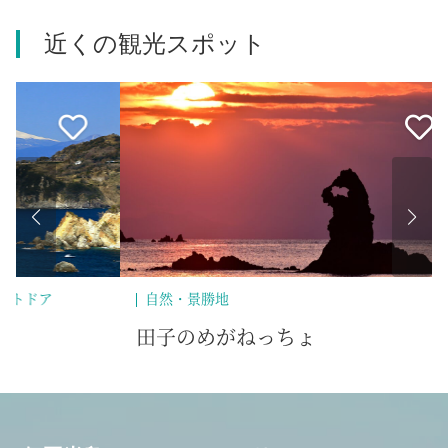
近くの観光スポット
自然・景勝地
自
田子のめがねっちょ
田