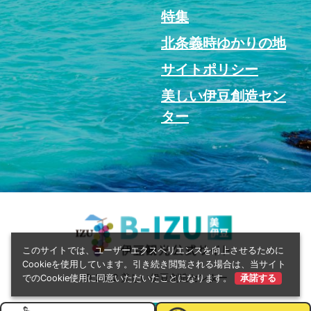
特集
北条義時ゆかりの地
サイトポリシー
美しい伊豆創造セン
ター
このサイトでは、ユーザーエクスペリエンスを向上させるために
Cookieを使用しています。引き続き閲覧される場合は、当サイト
© 2022 美しい伊豆創造センター
でのCookie使用に同意いただいたことになります。
承諾する