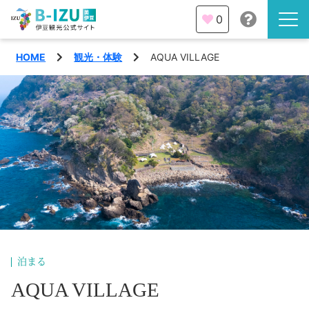
0
HOME
観光・体験
AQUA VILLAGE
伊豆半島を知る
伊豆のみどころ
みる
観光・体験
あそぶ
イベント
あじわう
エリア
下田市
特集
泊まる
熱海市
AQUA VILLAGE
旅の計画