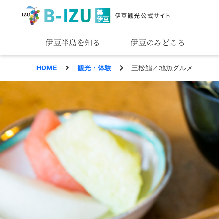
伊豆半島を知る
伊豆のみどころ
みる
HOME
観光・体験
三松鮨／地魚グルメ
あそぶ
あじわう