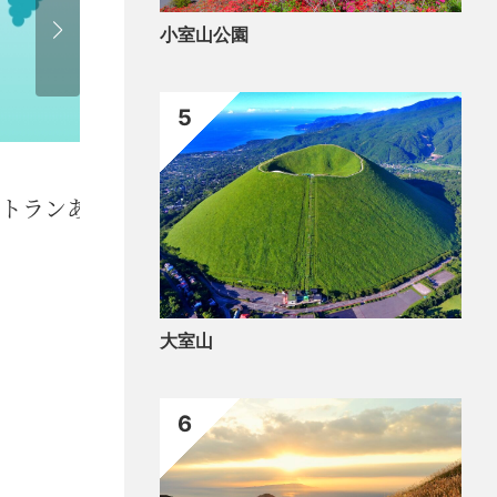
小室山公園
5
食べ
トランあたみ宝亭／意外と鯵味
食
大室山
6