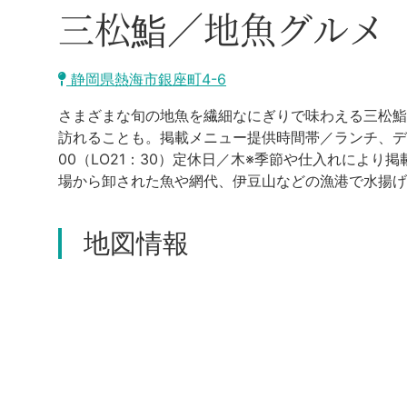
三松鮨／地魚グルメ
静岡県熱海市銀座町4-6
さまざまな旬の地魚を繊細なにぎりで味わえる三松鮨
訪れることも。掲載メニュー提供時間帯／ランチ、ディナー
00（LO21：30）定休日／木※季節や仕入れによ
場から卸された魚や網代、伊豆山などの漁港で水揚げ
地図情報