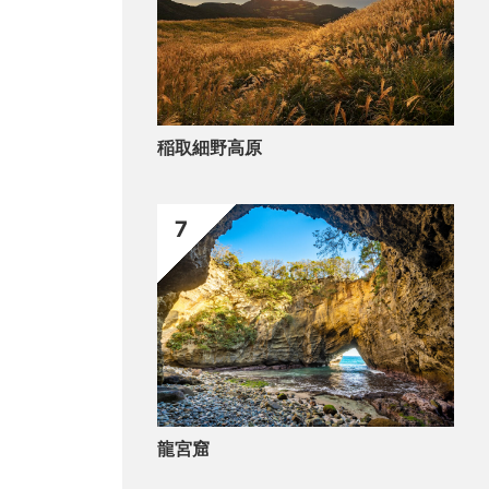
稲取細野高原
7
龍宮窟