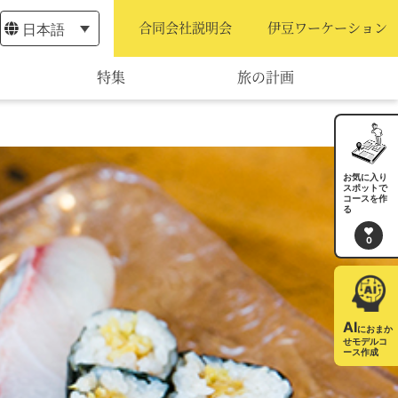
日本語
合同会社説明会
伊豆ワーケーション
特集
旅の計画
モデルコース
宿泊・予約
お気に入り
スポットで
コースを作
旅程作成
る
0
AIルートプランナー
アクセス
AI
におまか
せモデルコ
ース作成