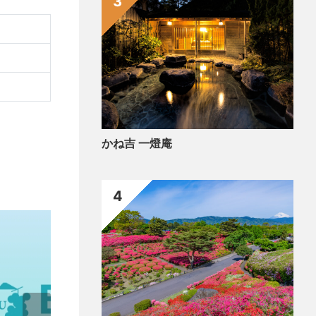
3
かね吉 一燈庵
4