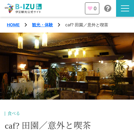
0
HOME
観光・体験
caf? 田園／意外と喫茶
伊豆半島を知る
伊豆のみどころ
みる
観光・体験
あそぶ
イベント
あじわう
エリア
下田市
特集
食べる
熱海市
caf? 田園／意外と喫茶
旅の計画