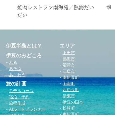
い
幸華のジャンボシウマイ
caf
伊豆半島とは？
エリア
下田市
伊豆のみどころ
熱海市
みる
沼津市
あそぶ
三島市
あじわう
南伊豆町
旅の計画
函南町
西伊豆町
モデルコース
伊東市
宿泊・予約
伊豆の国市
旅程作成
松崎町
AIルートプランナー
東伊豆町