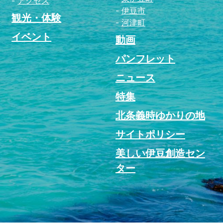
アクセス
伊豆市
観光・体験
河津町
イベント
動画
パンフレット
ニュース
特集
北条義時ゆかりの地
サイトポリシー
美しい伊豆創造セン
ター