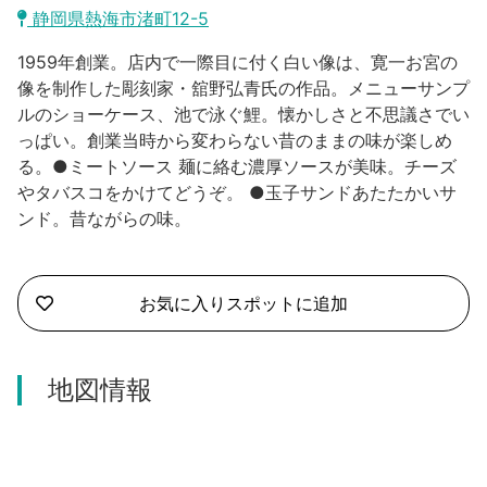
沼津市
静岡県熱海市渚町12-5
モデルコース
日本語
1959年創業。店内で一際目に付く白い像は、寛一お宮の
三島市
宿泊・予約
像を制作した彫刻家・舘野弘青氏の作品。メニューサンプ
ルのショーケース、池で泳ぐ鯉。懐かしさと不思議さでい
南伊豆町
合同会社説明会
旅程作成
っぱい。創業当時から変わらない昔のままの味が楽しめ
る。●ミートソース 麺に絡む濃厚ソースが美味。チーズ
函南町
AIルートプランナー
やタバスコをかけてどうぞ。 ●玉子サンドあたたかいサ
伊豆ワーケーション
ンド。昔ながらの味。
西伊豆町
アクセス
伊東市
お気に入りスポットに追加
伊豆の国市
松崎町
地図情報
東伊豆町
伊豆市