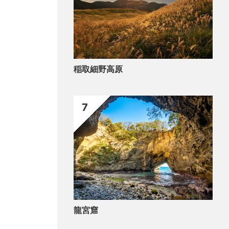
稲取細野高原
7
龍宮窟