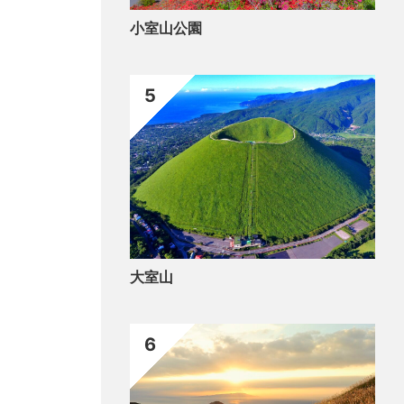
小室山公園
5
大室山
6