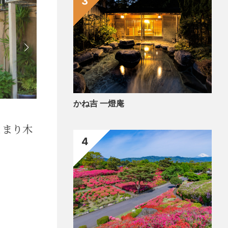
3
かね吉 一燈庵
食べ
さか
4