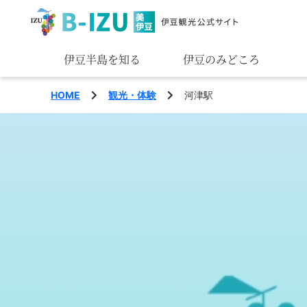
伊豆半島を知る
伊豆のみどころ
みる
HOME
観光・体験
河津駅
あそぶ
あじわう