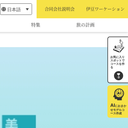
日本語
合同会社説明会
伊豆ワーケーション
特集
旅の計画
モデルコース
宿泊・予約
お気に入り
スポットで
コースを作
旅程作成
る
0
AIルートプランナー
アクセス
AI
におまか
せモデルコ
ース作成