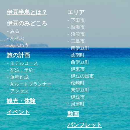
伊豆半島とは？
エリア
下田市
伊豆のみどころ
熱海市
みる
沼津市
あそぶ
三島市
あじわう
南伊豆町
旅の計画
函南町
西伊豆町
モデルコース
伊東市
宿泊・予約
伊豆の国市
旅程作成
松崎町
AIルートプランナー
東伊豆町
アクセス
伊豆市
観光・体験
河津町
イベント
動画
パンフレット