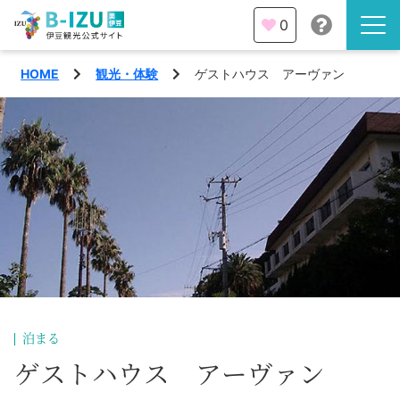
0
HOME
観光・体験
ゲストハウス アーヴァン
伊豆半島を知る
伊豆のみどころ
みる
観光・体験
あそぶ
イベント
あじわう
エリア
下田市
特集
泊まる
熱海市
ゲストハウス アーヴァン
旅の計画