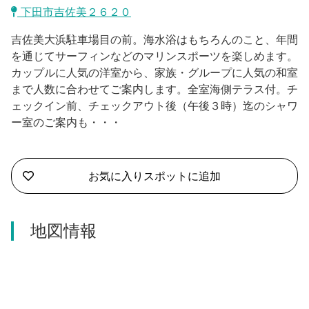
沼津市
下田市吉佐美２６２０
モデルコース
日本語
吉佐美大浜駐車場目の前。海水浴はもちろんのこと、年間
三島市
宿泊・予約
を通じてサーフィンなどのマリンスポーツを楽しめます。
カップルに人気の洋室から、家族・グループに人気の和室
南伊豆町
合同会社説明会
旅程作成
まで人数に合わせてご案内します。全室海側テラス付。チ
ェックイン前、チェックアウト後（午後３時）迄のシャワ
函南町
AIルートプランナー
ー室のご案内も・・・
伊豆ワーケーション
西伊豆町
アクセス
伊東市
お気に入りスポットに追加
伊豆の国市
地図情報
松崎町
東伊豆町
伊豆市