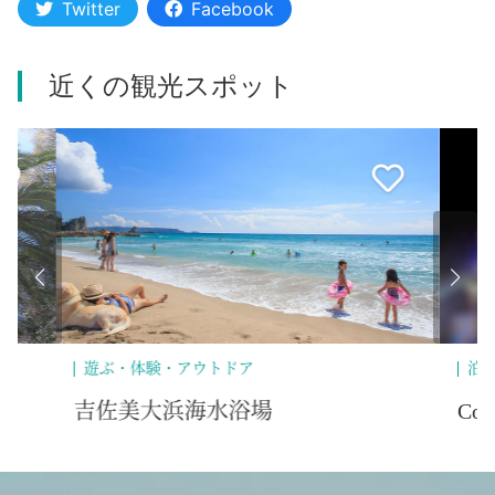
Twitter
Facebook
近くの観光スポット
泊まる
遊
Coco De Mer ココデメール
入