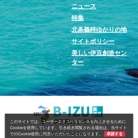
ニュース
特集
北条義時ゆかりの地
サイトポリシー
美しい伊豆創造セン
ター
このサイトでは、ユーザーエクスペリエンスを向上させるために
Cookieを使用しています。引き続き閲覧される場合は、当サイト
© 2022 美しい伊豆創造センター
でのCookie使用に同意いただいたことになります。
承諾する