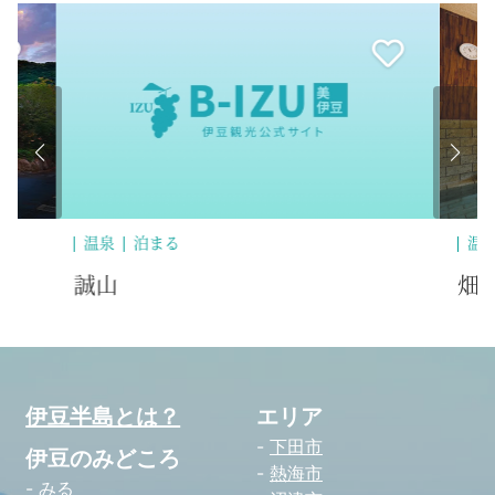
温泉
泊まる
温
誠山
畑
伊豆半島とは？
エリア
下田市
伊豆のみどころ
熱海市
みる