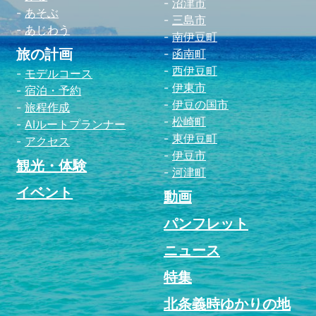
沼津市
あそぶ
三島市
あじわう
南伊豆町
旅の計画
函南町
西伊豆町
モデルコース
伊東市
宿泊・予約
伊豆の国市
旅程作成
松崎町
AIルートプランナー
東伊豆町
アクセス
伊豆市
観光・体験
河津町
イベント
動画
パンフレット
ニュース
特集
北条義時ゆかりの地