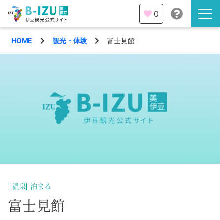
0
HOME
観光・体験
富士見館
伊豆半島を知る
伊豆のみどころ
みる
観光・体験
あそぶ
イベント
あじわう
エリア
下田市
特集
温泉
泊まる
熱海市
富士見館
旅の計画