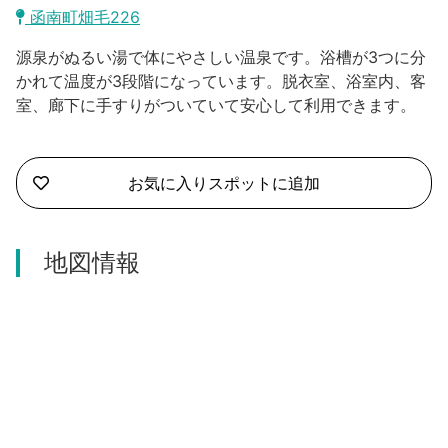
沼津市
函南町畑毛226
モデルコース
日本語
源泉がぬるい湯で体にやさしい温泉です。浴槽が3つに分
三島市
宿泊・予約
かれて温度が3段階になっています。脱衣室、浴室内、客
室、廊下に手すりがついていて安心して利用できます。
南伊豆町
合同会社説明会
旅程作成
函南町
AIルートプランナー
お気に入りスポットに追加
伊豆ワーケーション
西伊豆町
アクセス
伊東市
地図情報
伊豆の国市
松崎町
東伊豆町
伊豆市