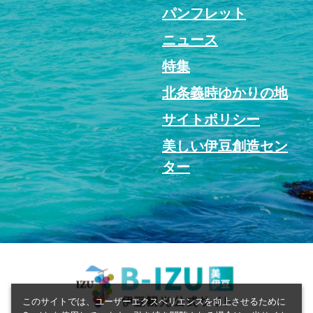
パンフレット
ニュース
特集
北条義時ゆかりの地
サイトポリシー
美しい伊豆創造セン
ター
このサイトでは、ユーザーエクスペリエンスを向上させるために