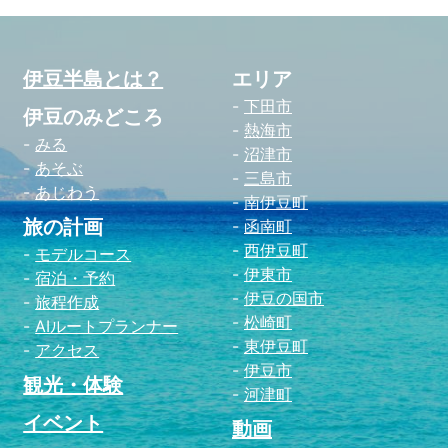
伊豆半島とは？
エリア
下田市
伊豆のみどころ
熱海市
みる
沼津市
あそぶ
三島市
あじわう
南伊豆町
旅の計画
函南町
西伊豆町
モデルコース
伊東市
宿泊・予約
伊豆の国市
旅程作成
松崎町
AIルートプランナー
東伊豆町
アクセス
伊豆市
観光・体験
河津町
イベント
動画