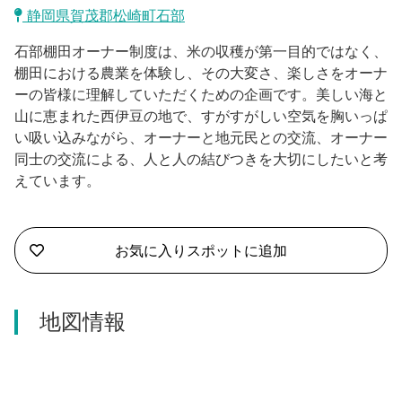
沼津市
静岡県賀茂郡松崎町石部
モデルコース
日本語
石部棚田オーナー制度は、米の収穫が第一目的ではなく、
三島市
宿泊・予約
棚田における農業を体験し、その大変さ、楽しさをオーナ
ーの皆様に理解していただくための企画です。美しい海と
南伊豆町
合同会社説明会
旅程作成
山に恵まれた西伊豆の地で、すがすがしい空気を胸いっぱ
い吸い込みながら、オーナーと地元民との交流、オーナー
函南町
AIルートプランナー
同士の交流による、人と人の結びつきを大切にしたいと考
伊豆ワーケーション
えています。
西伊豆町
アクセス
伊東市
お気に入りスポットに追加
伊豆の国市
松崎町
地図情報
東伊豆町
伊豆市