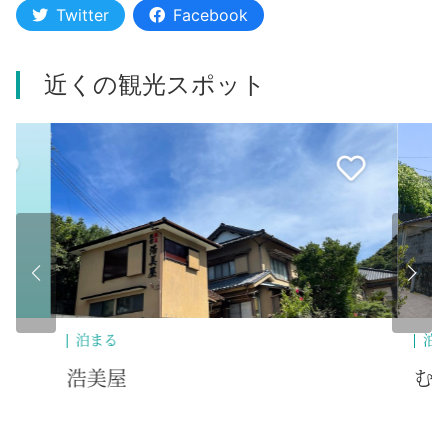
Twitter
Facebook
近くの観光スポット
泊まる
遊
むつみ荘
コ
イ