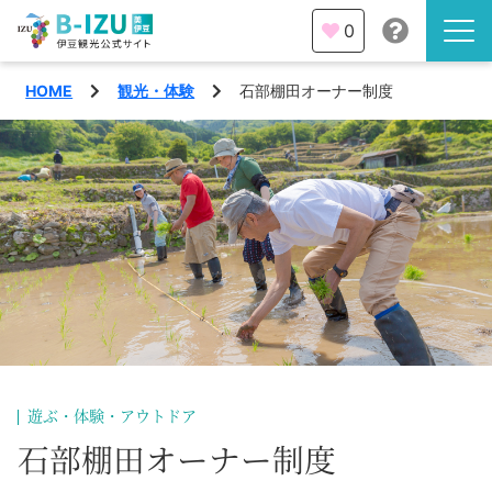
0
HOME
観光・体験
石部棚田オーナー制度
伊豆半島を知る
伊豆のみどころ
みる
観光・体験
あそぶ
イベント
あじわう
エリア
下田市
特集
遊ぶ・体験・アウトドア
熱海市
石部棚田オーナー制度
旅の計画