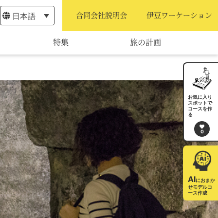
日本語
合同会社説明会
伊豆ワーケーション
特集
旅の計画
モデルコース
宿泊・予約
お気に入り
スポットで
コースを作
旅程作成
る
0
AIルートプランナー
アクセス
AI
におまか
せモデルコ
ース作成