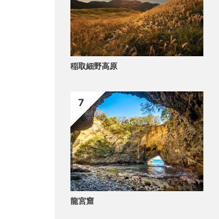
稲取細野高原
7
龍宮窟