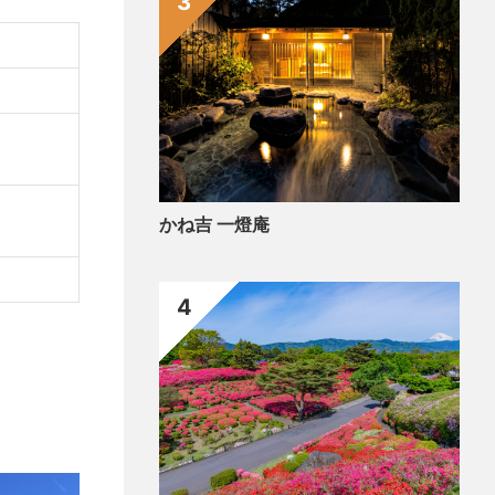
3
かね吉 一燈庵
4