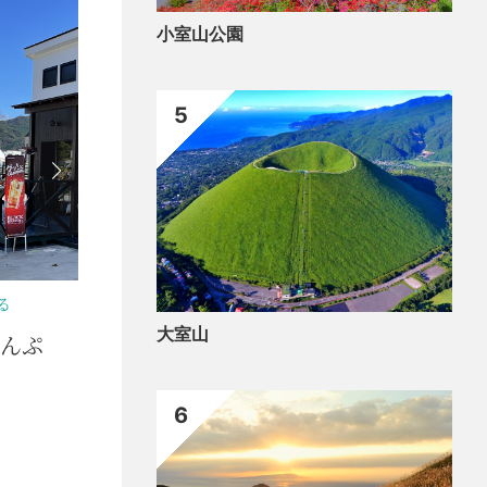
小室山公園
5
遊
大室山
八美術館
光
6