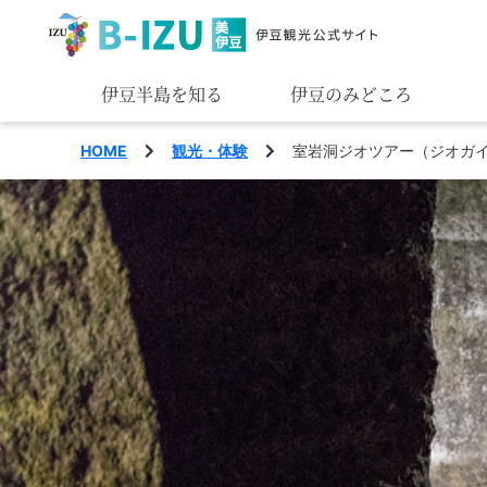
伊豆半島を知る
伊豆のみどころ
みる
HOME
観光・体験
室岩洞ジオツアー（ジオガ
あそぶ
あじわう