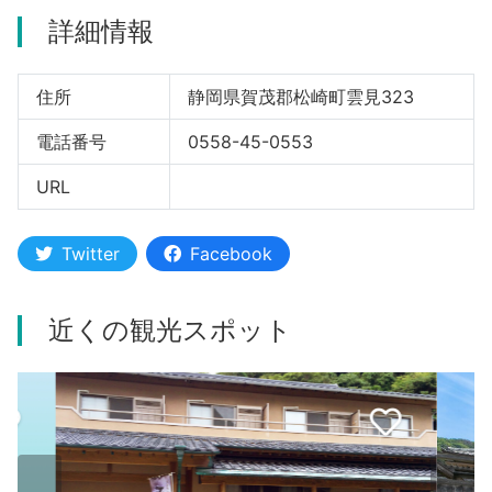
詳細情報
河津町
住所
静岡県賀茂郡松崎町雲見323
電話番号
0558-45-0553
URL
Twitter
Facebook
近くの観光スポット