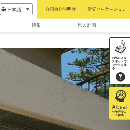
日本語
合同会社説明会
伊豆ワーケーション
特集
旅の計画
モデルコース
宿泊・予約
お気に入り
スポットで
コースを作
旅程作成
る
0
AIルートプランナー
アクセス
AI
におまか
せモデルコ
ース作成