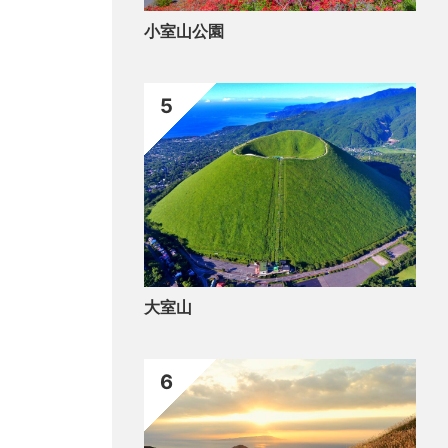
泊ま
小室山公園
仙
5
大室山
6