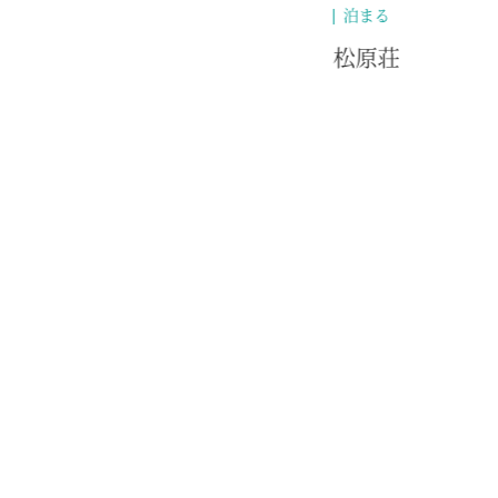
泊まる
松原荘