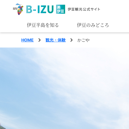
伊豆半島を知る
伊豆のみどころ
みる
HOME
観光・体験
かごや
あそぶ
あじわう