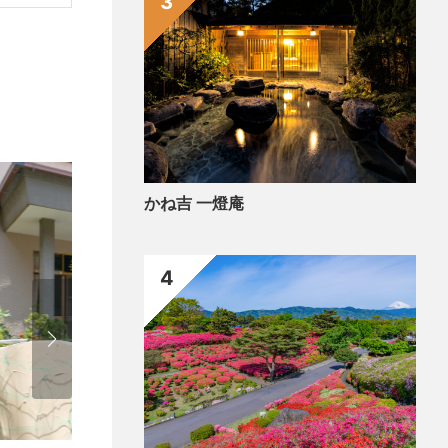
3
かね吉 一燈庵
4