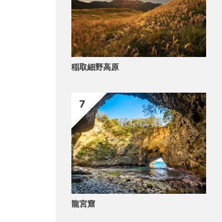
稲取細野高原
7
龍宮窟