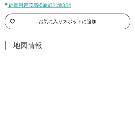
沼津市
静岡県賀茂郡松崎町岩地354
モデルコース
日本語
三島市
お気に入りスポットに追加
宿泊・予約
南伊豆町
合同会社説明会
旅程作成
地図情報
函南町
AIルートプランナー
伊豆ワーケーション
西伊豆町
アクセス
伊東市
伊豆の国市
松崎町
東伊豆町
伊豆市