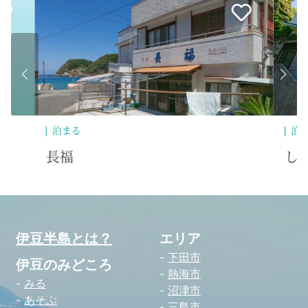
泊まる
泊
しらはま
か
伊豆半島とは？
エリア
下田市
伊豆のみどころ
熱海市
みる
沼津市
あそぶ
三島市