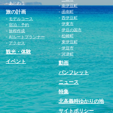
あじわう
南伊豆町
旅の計画
函南町
西伊豆町
モデルコース
伊東市
宿泊・予約
伊豆の国市
旅程作成
松崎町
AIルートプランナー
東伊豆町
アクセス
伊豆市
観光・体験
河津町
イベント
動画
パンフレット
ニュース
特集
北条義時ゆかりの地
サイトポリシー