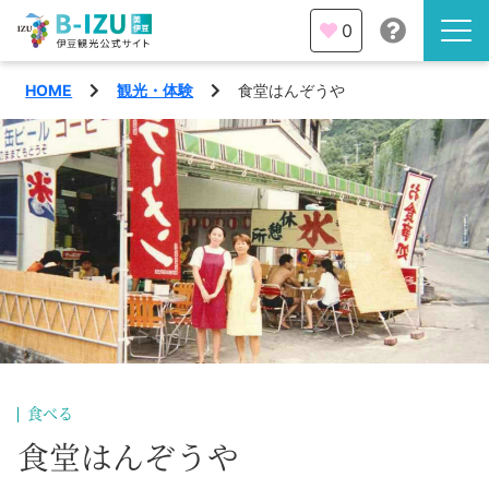
0
HOME
観光・体験
食堂はんぞうや
伊豆半島を知る
伊豆のみどころ
みる
観光・体験
あそぶ
イベント
あじわう
エリア
下田市
特集
食べる
熱海市
食堂はんぞうや
旅の計画