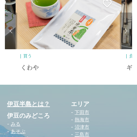
買う
食
くわや
ギ
伊豆半島とは？
エリア
下田市
伊豆のみどころ
熱海市
みる
沼津市
あそぶ
三島市