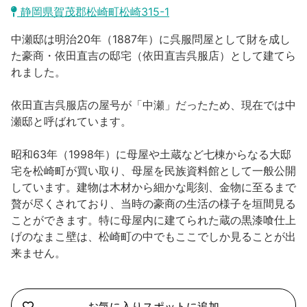
沼津市
静岡県賀茂郡松崎町松崎315-1
モデルコース
日本語
中瀬邸は明治20年（1887年）に呉服問屋として財を成し
三島市
宿泊・予約
た豪商・依田直吉の邸宅（依田直吉呉服店）として建てら
れました。
南伊豆町
合同会社説明会
旅程作成
依田直吉呉服店の屋号が「中瀬」だったため、現在では中
函南町
AIルートプランナー
瀬邸と呼ばれています。
伊豆ワーケーション
西伊豆町
アクセス
昭和63年（1998年）に母屋や土蔵など七棟からなる大邸
宅を松崎町が買い取り、母屋を民族資料館として一般公開
伊東市
しています。建物は木材から細かな彫刻、金物に至るまで
贅が尽くされており、当時の豪商の生活の様子を垣間見る
伊豆の国市
ことができます。特に母屋内に建てられた蔵の黒漆喰仕上
げのなまこ壁は、松崎町の中でもここでしか見ることが出
松崎町
来ません。
東伊豆町
伊豆市
お気に入りスポットに追加