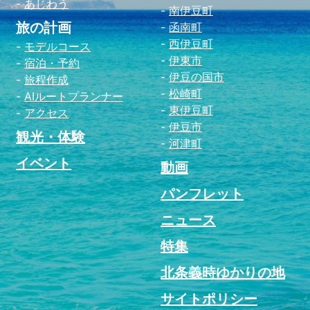
あじわう
南伊豆町
旅の計画
函南町
西伊豆町
モデルコース
伊東市
宿泊・予約
伊豆の国市
旅程作成
松崎町
AIルートプランナー
東伊豆町
アクセス
伊豆市
観光・体験
河津町
イベント
動画
パンフレット
ニュース
特集
北条義時ゆかりの地
サイトポリシー