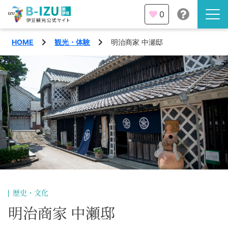
0
HOME
観光・体験
明治商家 中瀬邸
伊豆半島を知る
伊豆のみどころ
みる
観光・体験
あそぶ
イベント
あじわう
エリア
下田市
特集
歴史・文化
熱海市
明治商家 中瀬邸
旅の計画