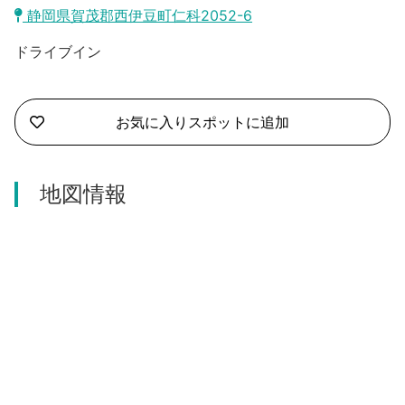
沼津市
静岡県賀茂郡西伊豆町仁科2052-6
モデルコース
日本語
ドライブイン
三島市
宿泊・予約
南伊豆町
合同会社説明会
旅程作成
お気に入りスポットに追加
函南町
AIルートプランナー
伊豆ワーケーション
西伊豆町
地図情報
アクセス
伊東市
伊豆の国市
松崎町
東伊豆町
伊豆市