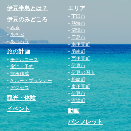
伊豆半島とは？
エリア
下田市
伊豆のみどころ
熱海市
みる
沼津市
あそぶ
三島市
あじわう
南伊豆町
旅の計画
函南町
西伊豆町
モデルコース
伊東市
宿泊・予約
伊豆の国市
旅程作成
松崎町
AIルートプランナー
東伊豆町
アクセス
伊豆市
観光・体験
河津町
イベント
動画
パンフレット