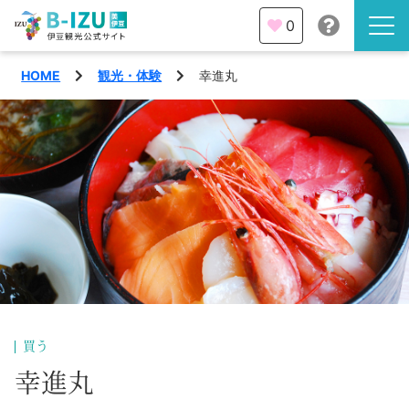
0
HOME
観光・体験
幸進丸
伊豆半島を知る
伊豆のみどころ
みる
観光・体験
あそぶ
イベント
あじわう
エリア
下田市
特集
買う
熱海市
幸進丸
旅の計画