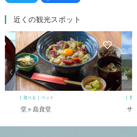
近くの観光スポット
買う
ペット
遊
サンセットプラザ堂ヶ島
堂