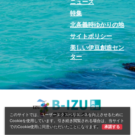
ニュース
特集
北条義時ゆかりの地
サイトポリシー
美しい伊豆創造セン
ター
このサイトでは、ユーザーエクスペリエンスを向上させるために
Cookieを使用しています。引き続き閲覧される場合は、当サイト
© 2022 美しい伊豆創造センター
でのCookie使用に同意いただいたことになります。
承諾する