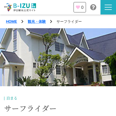
0
HOME
観光・体験
サーフライダー
伊豆半島を知る
伊豆のみどころ
みる
観光・体験
あそぶ
イベント
あじわう
エリア
下田市
特集
泊まる
熱海市
サーフライダー
旅の計画