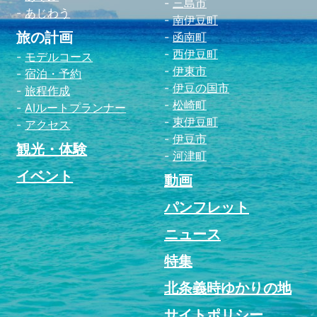
三島市
あじわう
南伊豆町
旅の計画
函南町
西伊豆町
モデルコース
伊東市
宿泊・予約
伊豆の国市
旅程作成
松崎町
AIルートプランナー
東伊豆町
アクセス
伊豆市
観光・体験
河津町
イベント
動画
パンフレット
ニュース
特集
北条義時ゆかりの地
サイトポリシー