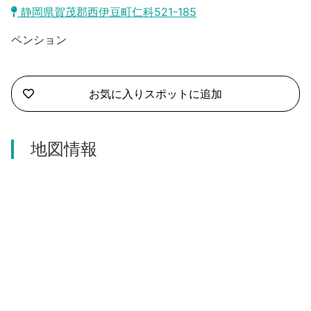
沼津市
静岡県賀茂郡西伊豆町仁科521-185
モデルコース
日本語
ペンション
三島市
宿泊・予約
南伊豆町
合同会社説明会
旅程作成
お気に入りスポットに追加
函南町
AIルートプランナー
伊豆ワーケーション
西伊豆町
地図情報
アクセス
伊東市
伊豆の国市
松崎町
東伊豆町
伊豆市