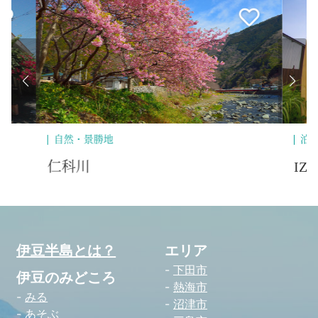
景勝地
泊まる
川
IZU BEACH HOU
伊豆半島とは？
エリア
下田市
伊豆のみどころ
熱海市
みる
沼津市
あそぶ