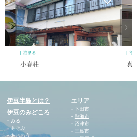
泊まる
泊まる
小春荘
真由子
伊豆半島とは？
エリア
下田市
伊豆のみどころ
熱海市
みる
沼津市
あそぶ
三島市
あじわう