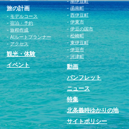
南伊豆町
旅の計画
函南町
西伊豆町
モデルコース
伊東市
宿泊・予約
伊豆の国市
旅程作成
松崎町
AIルートプランナー
東伊豆町
アクセス
伊豆市
観光・体験
河津町
イベント
動画
パンフレット
ニュース
特集
北条義時ゆかりの地
サイトポリシー