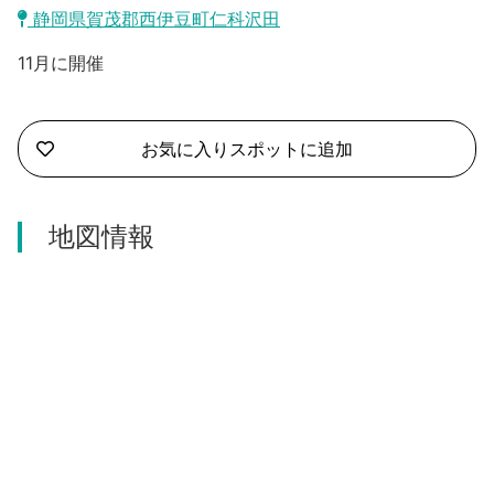
沼津市
静岡県賀茂郡西伊豆町仁科沢田
モデルコース
日本語
11月に開催
三島市
宿泊・予約
南伊豆町
合同会社説明会
旅程作成
お気に入りスポットに追加
函南町
AIルートプランナー
伊豆ワーケーション
西伊豆町
地図情報
アクセス
伊東市
伊豆の国市
松崎町
東伊豆町
伊豆市