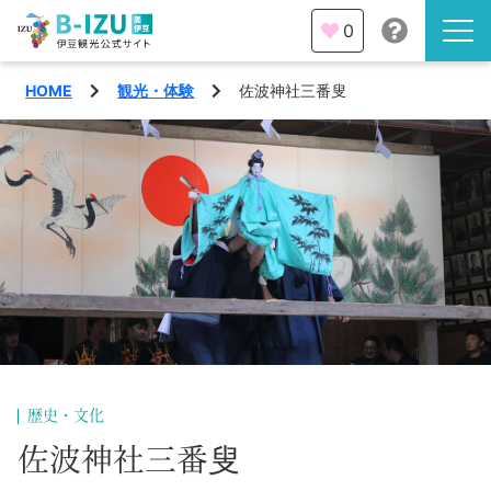
0
HOME
観光・体験
佐波神社三番叟
伊豆半島を知る
伊豆のみどころ
みる
観光・体験
あそぶ
イベント
あじわう
エリア
下田市
特集
歴史・文化
熱海市
佐波神社三番叟
旅の計画