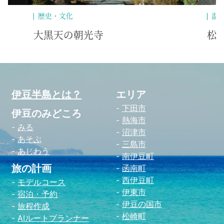
温泉
泊
松原大黒天神の湯
ホ
伊豆半島とは？
エリア
下田市
伊豆のみどころ
熱海市
みる
沼津市
あそぶ
三島市
あじわう
南伊豆町
旅の計画
函南町
西伊豆町
モデルコース
伊東市
宿泊・予約
伊豆の国市
旅程作成
松崎町
AIルートプランナー