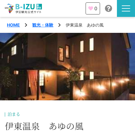
0
HOME
観光・体験
伊東温泉 あゆの風
伊豆半島を知る
伊豆のみどころ
みる
観光・体験
あそぶ
イベント
あじわう
エリア
下田市
特集
泊まる
熱海市
伊東温泉 あゆの風
旅の計画