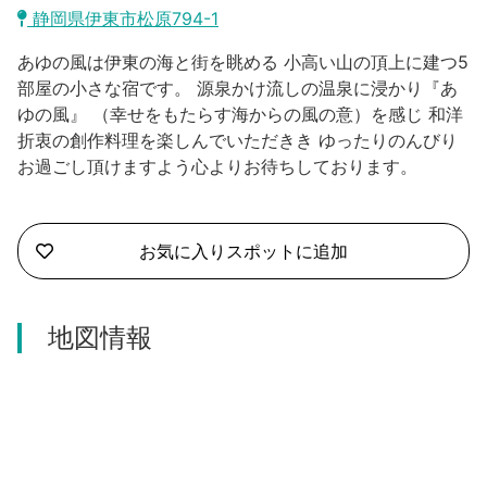
沼津市
静岡県伊東市松原794-1
モデルコース
日本語
あゆの風は伊東の海と街を眺める 小高い山の頂上に建つ5
三島市
宿泊・予約
部屋の小さな宿です。 源泉かけ流しの温泉に浸かり『あ
ゆの風』 （幸せをもたらす海からの風の意）を感じ 和洋
南伊豆町
合同会社説明会
旅程作成
折衷の創作料理を楽しんでいただきき ゆったりのんびり
お過ごし頂けますよう心よりお待ちしております。
函南町
AIルートプランナー
伊豆ワーケーション
西伊豆町
アクセス
お気に入りスポットに追加
伊東市
伊豆の国市
地図情報
松崎町
東伊豆町
伊豆市