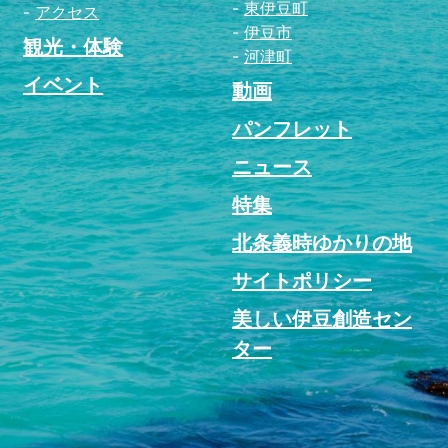
東伊豆町
アクセス
伊豆市
観光・体験
河津町
イベント
動画
パンフレット
ニュース
特集
北条義時ゆかりの地
サイトポリシー
美しい伊豆創造セン
ター